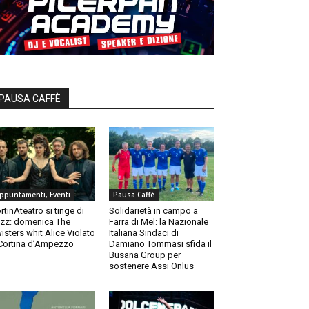
PAUSA CAFFÈ
ppuntamenti, Eventi
Pausa Caffè
rtinAteatro si tinge di
Solidarietà in campo a
zz: domenica The
Farra di Mel: la Nazionale
isters whit Alice Violato
Italiana Sindaci di
Cortina d’Ampezzo
Damiano Tommasi sfida il
Busana Group per
sostenere Assi Onlus