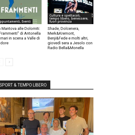
Cultura e spettacoli,
tempo libero, benessere,
ppuntamenti, Eventi
fuori provincia
 Mantova alle Dolomiti:
Shade, Dolcenera,
“Frammenti” di Antonella
Merk&Kremont,
rnari in scena a Valle di
Benji&Fede e molti altri,
dore
giovedì sera a Jesolo con
Radio Bella&Monella
SPORT & TEMPO LIBERO