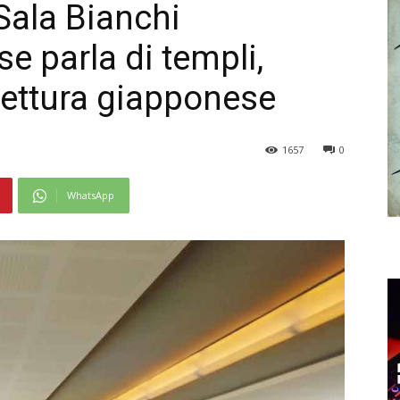
 Sala Bianchi
e parla di templi,
ettura giapponese
1657
0
WhatsApp