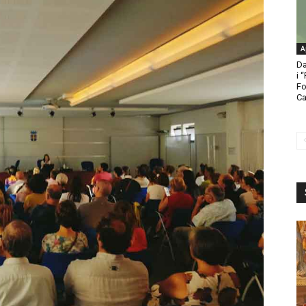
A
Da
i 
Fo
Ca