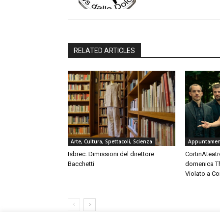
RELATED ARTICLES
Arte, Cultura, Spettacoli, Scienza
Appuntament
Isbrec. Dimissioni del direttore
CortinAteatro
Bacchetti
domenica Th
Violato a C