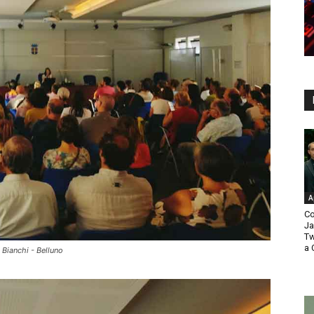
A
Co
Ja
Tw
a 
 Bianchi - Belluno