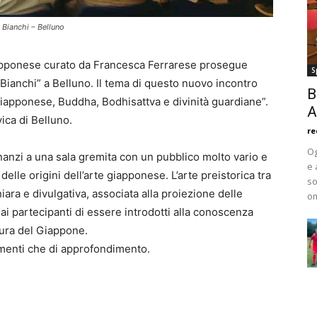
 Bianchi – Belluno
giapponese curato da Francesca Ferrarese prosegue
S
“Bianchi” a Belluno. Il tema di questo nuovo incontro
B
giapponese, Buddha, Bodhisattva e divinità guardiane”.
A
vica di Belluno.
re
Og
nanzi a una sala gremita con un pubblico molto vario e
e 
elle origini dell’arte giapponese. L’arte preistorica tra
so
ara e divulgativa, associata alla proiezione delle
om
ai partecipanti di essere introdotti alla conoscenza
ltura del Giappone.
imenti che di approfondimento.