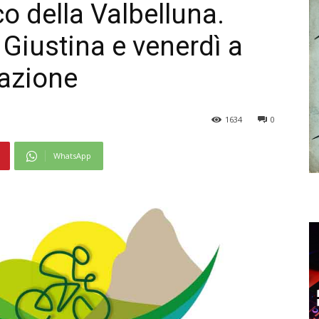
co della Valbelluna.
Giustina e venerdì a
tazione
1634
0
WhatsApp