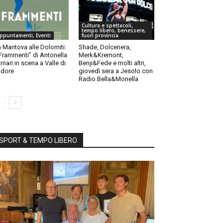
Cultura e spettacoli,
tempo libero, benessere,
ppuntamenti, Eventi
fuori provincia
 Mantova alle Dolomiti:
Shade, Dolcenera,
“Frammenti” di Antonella
Merk&Kremont,
rnari in scena a Valle di
Benji&Fede e molti altri,
dore
giovedì sera a Jesolo con
Radio Bella&Monella
SPORT & TEMPO LIBERO