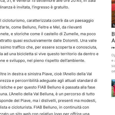
ca, 31, e Venerdì 15 settembre alle ore 20:45, in Sala
inanza è invitata, l’ingresso è gratuito.
il cicloturismo, caratterizzata com’è da un paesaggio
S
 d’arte, come Belluno, Feltre e Mel, da rilevanti
B
enete, e storiche come il castello di Zumelle, ma poco
A
attratto quasi esclusivamente dalle Dolomiti. Una valle
sissimo traffico che, per essere scoperta e conosciuta,
re
lla ad una bicicletta si vive questo territorio da dentro e
Og
one e sviluppo, nel pieno rispetto dell’ambiente.
e 
so
om
tre in destra e sinistra Piave, cioè l’Anello della Val
curezza e percorribilità adeguate agli attuali standard di
turistiche e per questo FIAB Belluno è passata alla fase
una. L’Anello della Val Belluna, è un percorso di tutto
sponde del Piave, ma i dislivelli, presenti ma modesti,
lista e cicloturista. FIAB Belluno, in continuità con
lizzato un sito web con relativo logo per offrire una