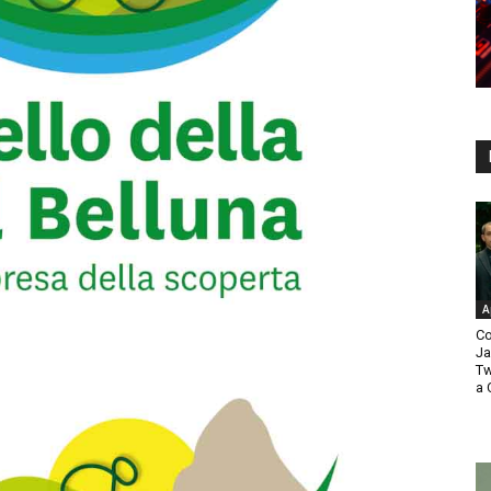
A
Co
Ja
Tw
a 