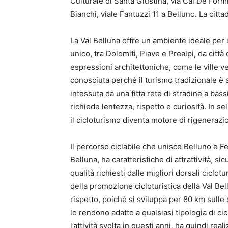
Culturale di Santa Giustina, via Cal De Formi
Bianchi, viale Fantuzzi 11 a Belluno. La cittad
La Val Belluna offre un ambiente ideale per 
unico, tra Dolomiti, Piave e Prealpi, da città
espressioni architettoniche, come le ville v
conosciuta perché il turismo tradizionale è 
intessuta da una fitta rete di stradine a bas
richiede lentezza, rispetto e curiosità. In se
il cicloturismo diventa motore di rigenerazi
Il percorso ciclabile che unisce Belluno e Fel
Belluna, ha caratteristiche di attrattività, si
qualità richiesti dalle migliori dorsali ciclo
della promozione cicloturistica della Val Bell
rispetto, poiché si sviluppa per 80 km sulle 
lo rendono adatto a qualsiasi tipologia di cic
l’attività svolta in questi anni, ha quindi rea