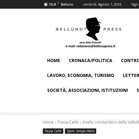
C
venerdì, Agosto 7, 2026
Sign 
13.9
Belluno
HOME
CRONACA/POLITICA
CONTRO
LAVORO, ECONOMIA, TURISMO
LETTER
SOCIETÀ, ASSOCIAZIONI, ISTITUZIONI
Home
Pausa Caffè
Anello cicloturistico della Valbe
Pausa Caffè
Sport, tempo libero