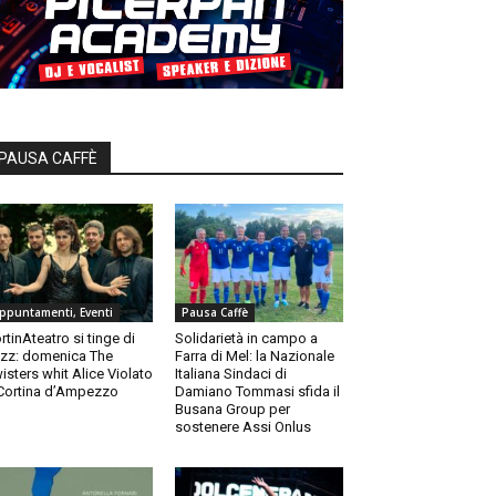
PAUSA CAFFÈ
ppuntamenti, Eventi
Pausa Caffè
rtinAteatro si tinge di
Solidarietà in campo a
zz: domenica The
Farra di Mel: la Nazionale
isters whit Alice Violato
Italiana Sindaci di
Cortina d’Ampezzo
Damiano Tommasi sfida il
Busana Group per
sostenere Assi Onlus