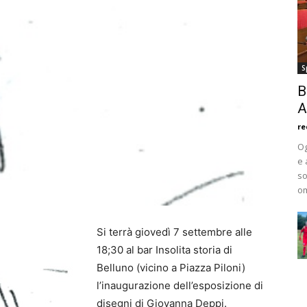
S
B
A
re
Og
e 
so
om
Si terrà giovedì 7 settembre alle
18;30 al bar Insolita storia di
Belluno (vicino a Piazza Piloni)
l’inaugurazione dell’esposizione di
disegni di Giovanna Deppi.