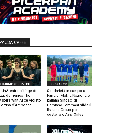
PAUSA CAFFÈ
ppuntamenti, Eventi
Pausa Caffè
rtinAteatro si tinge di
Solidarietà in campo a
zz: domenica The
Farra di Mel: la Nazionale
isters whit Alice Violato
Italiana Sindaci di
Cortina d’Ampezzo
Damiano Tommasi sfida il
Busana Group per
sostenere Assi Onlus