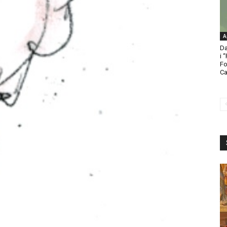
A
Da
i 
Fo
Ca