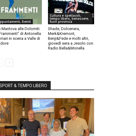
Cultura e spettacoli,
tempo libero, benessere,
ppuntamenti, Eventi
fuori provincia
 Mantova alle Dolomiti:
Shade, Dolcenera,
“Frammenti” di Antonella
Merk&Kremont,
rnari in scena a Valle di
Benji&Fede e molti altri,
dore
giovedì sera a Jesolo con
Radio Bella&Monella
SPORT & TEMPO LIBERO