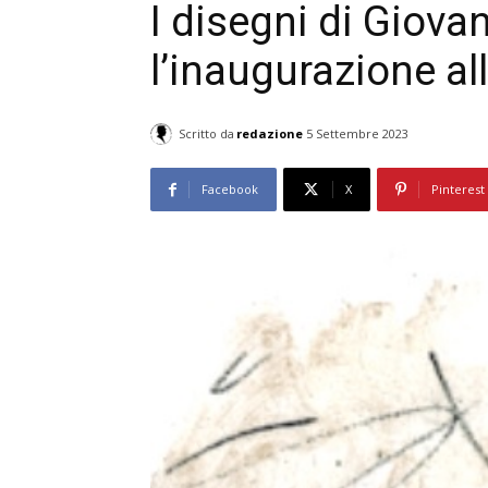
I disegni di Giova
l’inaugurazione all
Scritto da
redazione
5 Settembre 2023
Facebook
X
Pinterest