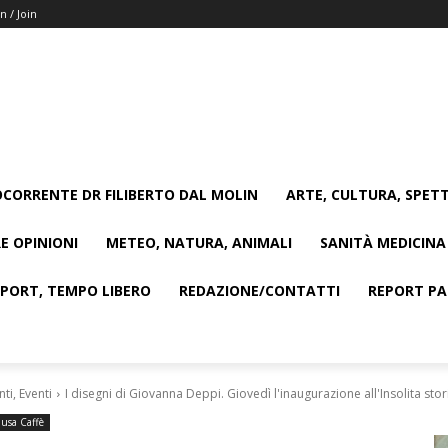
n / Join
CORRENTE DR FILIBERTO DAL MOLIN
ARTE, CULTURA, SPETT
E OPINIONI
METEO, NATURA, ANIMALI
SANITÀ MEDICINA
SPORT, TEMPO LIBERO
REDAZIONE/CONTATTI
REPORT PAG
i, Eventi
I disegni di Giovanna Deppi. Giovedì l'inaugurazione all'Insolita stor
usa Caffè