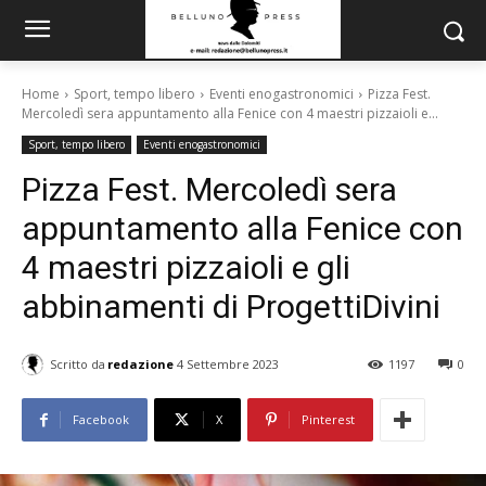
Home
Sport, tempo libero
Eventi enogastronomici
Pizza Fest.
Mercoledì sera appuntamento alla Fenice con 4 maestri pizzaioli e...
Sport, tempo libero
Eventi enogastronomici
Pizza Fest. Mercoledì sera
appuntamento alla Fenice con
4 maestri pizzaioli e gli
abbinamenti di ProgettiDivini
Scritto da
redazione
4 Settembre 2023
1197
0
Facebook
X
Pinterest