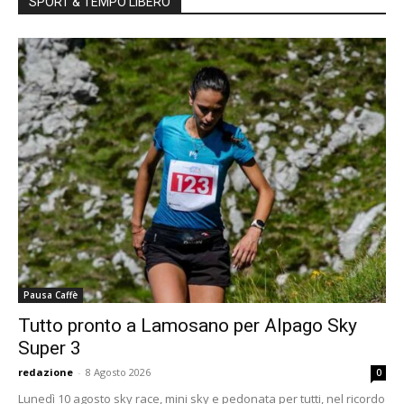
SPORT & TEMPO LIBERO
Pausa Caffè
Tutto pronto a Lamosano per Alpago Sky
Super 3
redazione
-
8 Agosto 2026
0
Lunedì 10 agosto sky race, mini sky e pedonata per tutti, nel ricordo