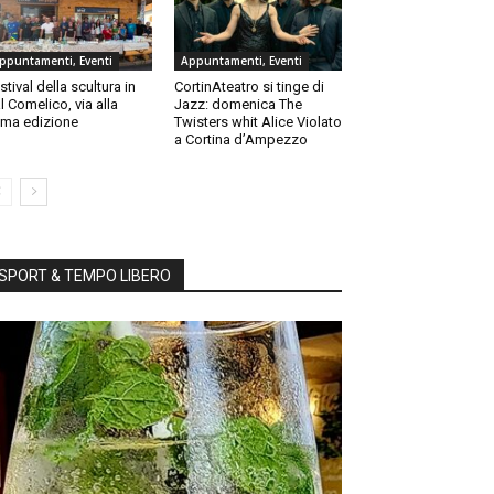
ppuntamenti, Eventi
Appuntamenti, Eventi
stival della scultura in
CortinAteatro si tinge di
l Comelico, via alla
Jazz: domenica The
ma edizione
Twisters whit Alice Violato
a Cortina d’Ampezzo
SPORT & TEMPO LIBERO