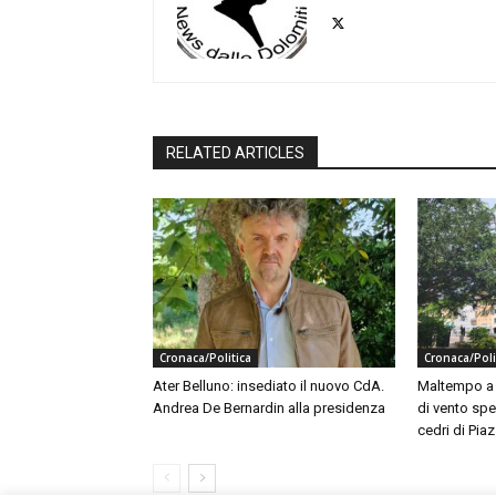
RELATED ARTICLES
Cronaca/Politica
Cronaca/Poli
Ater Belluno: insediato il nuovo CdA.
Maltempo a B
Andrea De Bernardin alla presidenza
di vento spe
cedri di Piaz