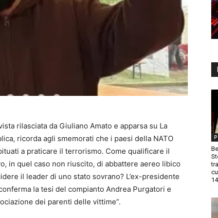
rvista rilasciata da Giuliano Amato e apparsa su La
P
ica, ricorda agli smemorati che i paesi della NATO
Be
ituati a praticare il terrorismo. Come qualificare il
St
vo, in quel caso non riuscito, di abbattere aereo libico
tr
cu
idere il leader di uno stato sovrano? L’ex-presidente
14
onferma la tesi del compianto Andrea Purgatori e
sociazione dei parenti delle vittime”.