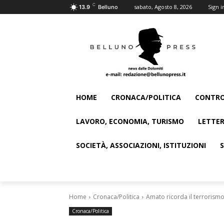
C
sabato, Agosto 8, 2026
Sign i
13.9
Belluno
HOME
CRONACA/POLITICA
CONTRO
LAVORO, ECONOMIA, TURISMO
LETTER
SOCIETÀ, ASSOCIAZIONI, ISTITUZIONI
Home
Cronaca/Politica
Amato ricorda il terrorismo
Cronaca/Politica