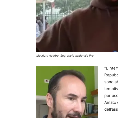
Maurizio Acerbo, Segretario nazionale Prc
“L’inte
Repubbl
sono ab
tentati
per ucc
Amato c
dell’as