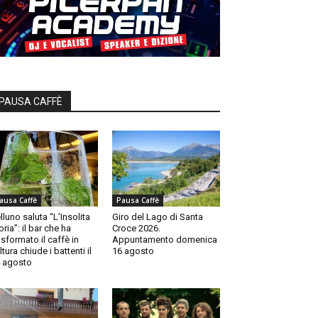
PAUSA CAFFÈ
ausa Caffè
Pausa Caffè
lluno saluta “L’Insolita
Giro del Lago di Santa
oria”: il bar che ha
Croce 2026.
asformato il caffè in
Appuntamento domenica
ltura chiude i battenti il
16 agosto
 agosto