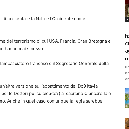
la di presentare la Nato e l’Occidente come
P
B
b
ittime del terrorismo di cui USA, Francia, Gran Bretagna e
c
 non hanno mai smesso.
a
re
l’ambasciatore francese e il Segretario Generale della
Be
ne
an
’altra versione sull’abbattimento del Dc9 Itavia,
lberto Dettori poi suicida(to?) al capitano Ciancarella e
liano. Anche in quel caso comunque la regia sarebbe