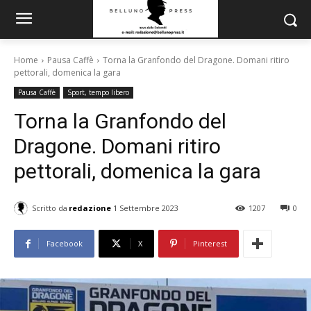
Home
Pausa Caffè
Torna la Granfondo del Dragone. Domani ritiro
pettorali, domenica la gara
Pausa Caffè
Sport, tempo libero
Torna la Granfondo del
Dragone. Domani ritiro
pettorali, domenica la gara
Scritto da
redazione
1 Settembre 2023
1207
0
Facebook
X
Pinterest