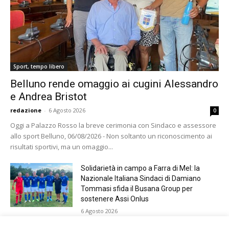
Sport, tempo libero
Belluno rende omaggio ai cugini Alessandro
e Andrea Bristot
redazione
-
6 Agosto 2026
0
Oggi a Palazzo Rosso la breve cerimonia con Sindaco e assessore
allo sport Belluno, 06/08/2026 - Non soltanto un riconoscimento ai
risultati sportivi, ma un omaggio...
Solidarietà in campo a Farra di Mel: la
Nazionale Italiana Sindaci di Damiano
Tommasi sfida il Busana Group per
sostenere Assi Onlus
6 Agosto 2026