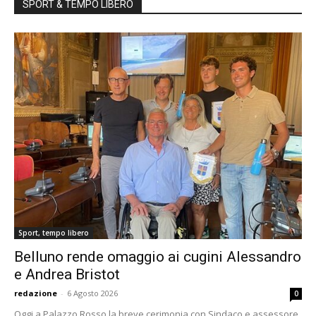
SPORT & TEMPO LIBERO
Sport, tempo libero
Belluno rende omaggio ai cugini Alessandro
e Andrea Bristot
redazione
-
6 Agosto 2026
0
Oggi a Palazzo Rosso la breve cerimonia con Sindaco e assessore