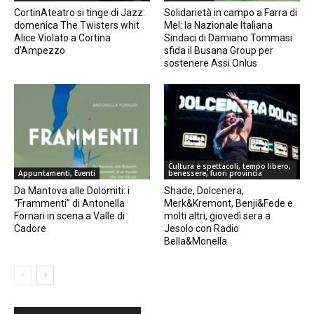
CortinAteatro si tinge di Jazz:
Solidarietà in campo a Farra di
domenica The Twisters whit
Mel: la Nazionale Italiana
Alice Violato a Cortina
Sindaci di Damiano Tommasi
d’Ampezzo
sfida il Busana Group per
sostenere Assi Onlus
Cultura e spettacoli, tempo libero,
Appuntamenti, Eventi
benessere, fuori provincia
Da Mantova alle Dolomiti: i
Shade, Dolcenera,
“Frammenti” di Antonella
Merk&Kremont, Benji&Fede e
Fornari in scena a Valle di
molti altri, giovedì sera a
Cadore
Jesolo con Radio
Bella&Monella