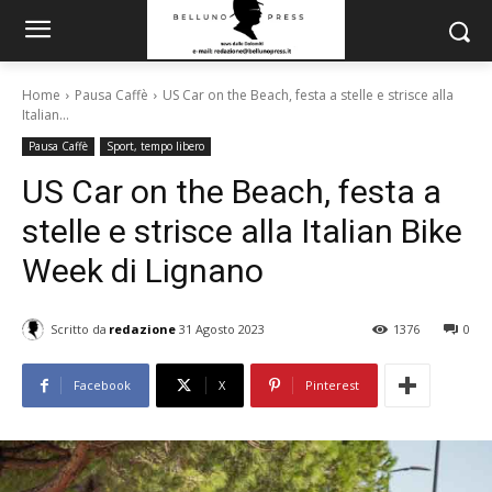
Home
Pausa Caffè
US Car on the Beach, festa a stelle e strisce alla
Italian...
Pausa Caffè
Sport, tempo libero
US Car on the Beach, festa a
stelle e strisce alla Italian Bike
Week di Lignano
Scritto da
redazione
31 Agosto 2023
1376
0
Facebook
X
Pinterest