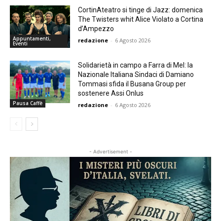
CortinAteatro si tinge di Jazz: domenica
The Twisters whit Alice Violato a Cortina
d’Ampezzo
Appuntamenti,
redazione
-
6 Agosto 2026
Eventi
Solidarietà in campo a Farra di Mel: la
Nazionale Italiana Sindaci di Damiano
Tommasi sfida il Busana Group per
sostenere Assi Onlus
Pausa Caffè
redazione
-
6 Agosto 2026
- Advertisement -