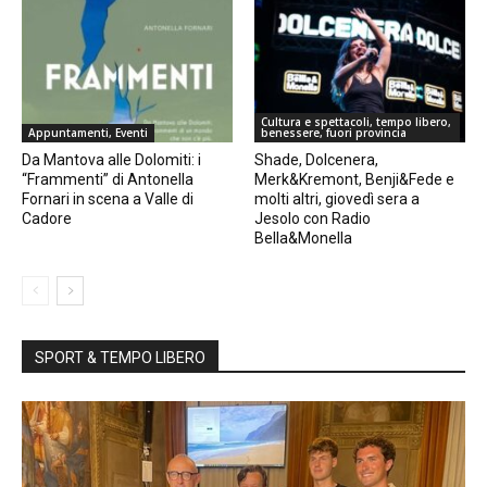
Cultura e spettacoli, tempo libero,
Appuntamenti, Eventi
benessere, fuori provincia
Da Mantova alle Dolomiti: i
Shade, Dolcenera,
“Frammenti” di Antonella
Merk&Kremont, Benji&Fede e
Fornari in scena a Valle di
molti altri, giovedì sera a
Cadore
Jesolo con Radio
Bella&Monella
SPORT & TEMPO LIBERO