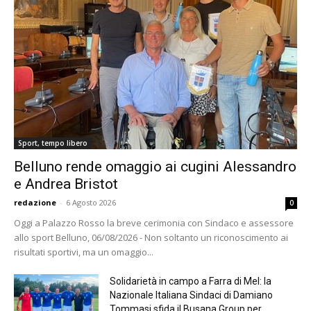
Sport, tempo libero
Belluno rende omaggio ai cugini Alessandro
e Andrea Bristot
redazione
-
6 Agosto 2026
0
Oggi a Palazzo Rosso la breve cerimonia con Sindaco e assessore
allo sport Belluno, 06/08/2026 - Non soltanto un riconoscimento ai
risultati sportivi, ma un omaggio...
Solidarietà in campo a Farra di Mel: la
Nazionale Italiana Sindaci di Damiano
Tommasi sfida il Busana Group per