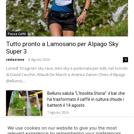
Pausa Caffè
Tutto pronto a Lamosano per Alpago Sky
Super 3
redazione
-
8 Agosto 2026
0
Lunedì 10 agosto sky race, mini sky e pedonata per tutti, nel ricordo
di David Cecchin, Maudi De March e Andrea Zanon Chies d'Alpago
(Belluno),...
Belluno saluta “L’Insolita Storia”: il bar che
ha trasformato il caffè in cultura chiude i
battenti il 14 agosto
7 Agosto 2026
Giro del Lago di Santa Croce 2026.
We use cookies on our website to give you the most
Appuntamento domenica 16 agosto
relevant experience by remembering your preferences