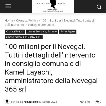
Home
Cronaca/Politica
100 milioni per il Nevegal. Tutti i dettagli
dell'intervento in consiglio comunale...
Cronaca/Politica
Lavoro, Economia, Turismo
Prima Pagina
Società, Associazioni, Istituzioni
100 milioni per il Nevegal.
Tutti i dettagli dell’intervento
in consiglio comunale di
Kamel Layachi,
amministratore della Nevegal
365 srl
Scritto da
redazione
30 Agosto 2023
3795
0