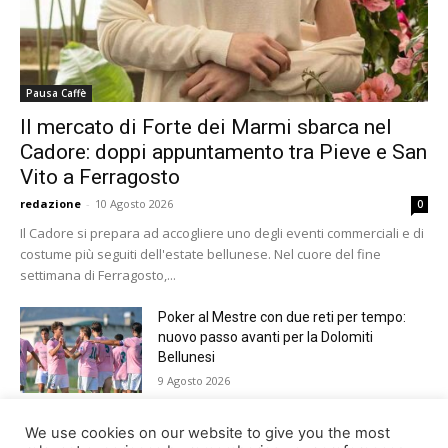
Pausa Caffè
Il mercato di Forte dei Marmi sbarca nel
Cadore: doppi appuntamento tra Pieve e San
Vito a Ferragosto
redazione
-
10 Agosto 2026
0
Il Cadore si prepara ad accogliere uno degli eventi commerciali e di
costume più seguiti dell'estate bellunese. Nel cuore del fine
settimana di Ferragosto,...
Poker al Mestre con due reti per tempo:
nuovo passo avanti per la Dolomiti
Bellunesi
9 Agosto 2026
Paracadutismo, Trofeo Città di Belluno.
We use cookies on our website to give you the most