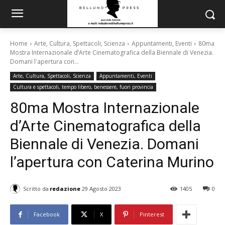
Home
Arte, Cultura, Spettacoli, Scienza
Appuntamenti, Eventi
80ma
Mostra Internazionale d’Arte Cinematografica della Biennale di Venezia.
Domani l'apertura con...
Arte, Cultura, Spettacoli, Scienza
Appuntamenti, Eventi
Cultura e spettacoli, tempo libero, benessere, fuori provincia
80ma Mostra Internazionale
d’Arte Cinematografica della
Biennale di Venezia. Domani
l’apertura con Caterina Murino
Scritto da
redazione
29 Agosto 2023
1405
0
Facebook
X
Pinterest