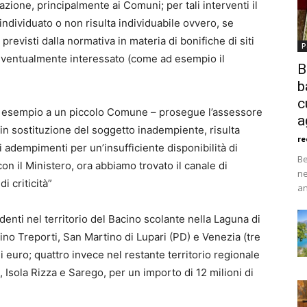
zione, principalmente ai Comuni; per tali interventi il
ndividuato o non risulta individuabile ovvero, se
revisti dalla normativa in materia di bonifiche di siti
P
 eventualmente interessato (come ad esempio il
B
b
c
 esempio a un piccolo Comune – prosegue l’assessore
a
 in sostituzione del soggetto inadempiente, risulta
re
i adempimenti per un’insufficiente disponibilità di
Be
on il Ministero, ora abbiamo trovato il canale di
ne
i criticità”
an
adenti nel territorio del Bacino scolante nella Laguna di
lino Treporti, San Martino di Lupari (PD) e Venezia (tre
di euro; quattro invece nel restante territorio regionale
 Isola Rizza e Sarego, per un importo di 12 milioni di