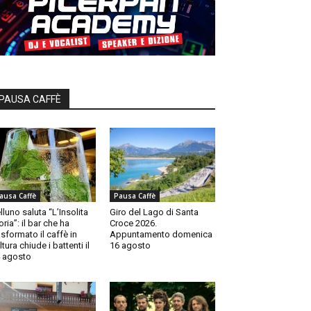
PAUSA CAFFÈ
ausa Caffè
Pausa Caffè
lluno saluta “L’Insolita
Giro del Lago di Santa
oria”: il bar che ha
Croce 2026.
asformato il caffè in
Appuntamento domenica
ltura chiude i battenti il
16 agosto
 agosto