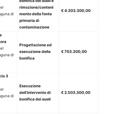
bonifica dei suoli e
el
rimozione/conteni
€ 4.303.300,00
aguna di
mento della fonte
primaria di
contaminazione
e
mora
Progettazione ed
el
esecuzione della
€ 703.300,00
aguna di
bonifica
cio 3
Esecuzione
el
dell’intervento di
€ 2.503.300,00
aguna di
bonifica dei suoli