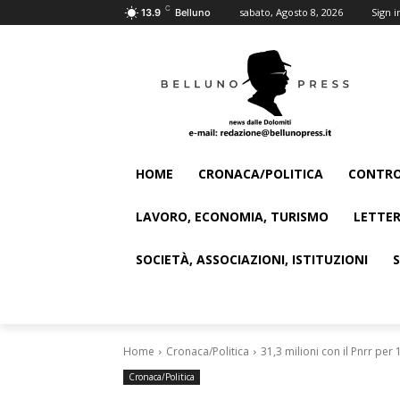
C
sabato, Agosto 8, 2026
Sign i
13.9
Belluno
HOME
CRONACA/POLITICA
CONTRO
LAVORO, ECONOMIA, TURISMO
LETTER
SOCIETÀ, ASSOCIAZIONI, ISTITUZIONI
Home
Cronaca/Politica
31,3 milioni con il Pnrr per 
Cronaca/Politica