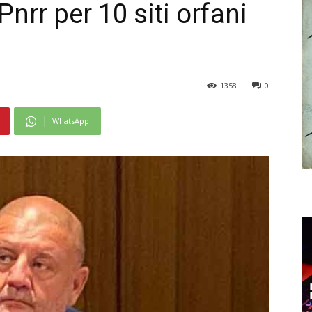
Pnrr per 10 siti orfani
1358
0
WhatsApp