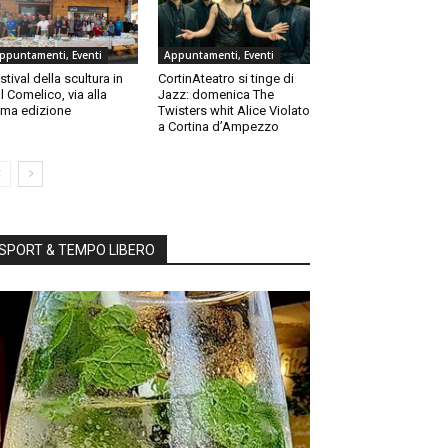
ppuntamenti, Eventi
Appuntamenti, Eventi
stival della scultura in
CortinAteatro si tinge di
l Comelico, via alla
Jazz: domenica The
ma edizione
Twisters whit Alice Violato
a Cortina d’Ampezzo
SPORT & TEMPO LIBERO