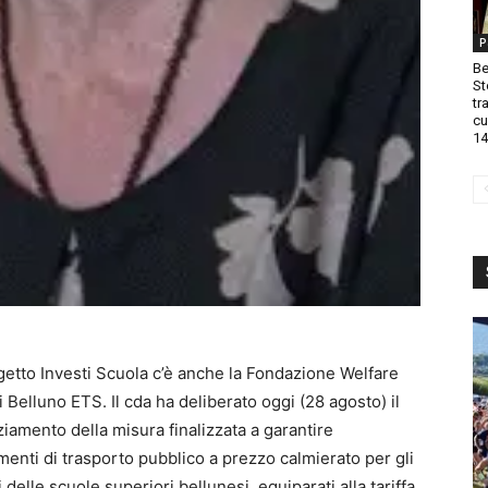
P
Be
St
tr
cu
14
getto Investi Scuola c’è anche la Fondazione Welfare
 Belluno ETS. Il cda ha deliberato oggi (28 agosto) il
iamento della misura finalizzata a garantire
enti di trasporto pubblico a prezzo calmierato per gli
 delle scuole superiori bellunesi, equiparati alla tariffa