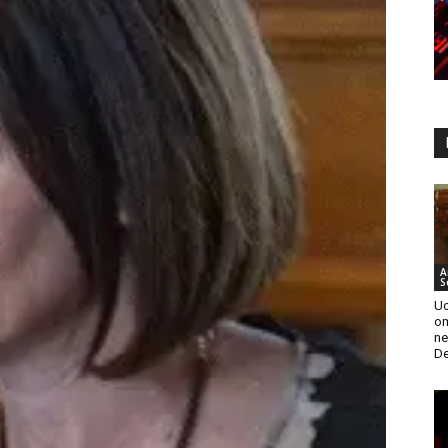
A
S
Uc
om
ne
De