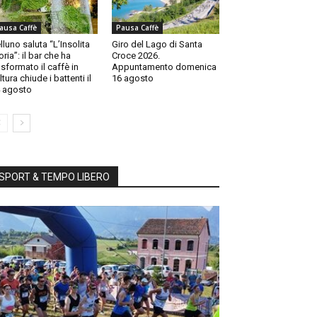
ausa Caffè
Pausa Caffè
lluno saluta “L’Insolita
Giro del Lago di Santa
oria”: il bar che ha
Croce 2026.
asformato il caffè in
Appuntamento domenica
ltura chiude i battenti il
16 agosto
 agosto
SPORT & TEMPO LIBERO