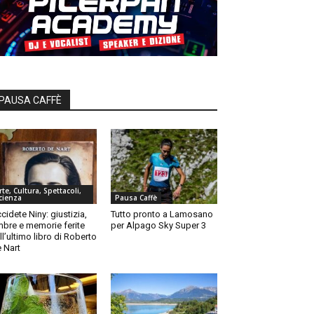
PAUSA CAFFÈ
rte, Cultura, Spettacoli,
cienza
Pausa Caffè
cidete Niny: giustizia,
Tutto pronto a Lamosano
bre e memorie ferite
per Alpago Sky Super 3
ll’ultimo libro di Roberto
 Nart