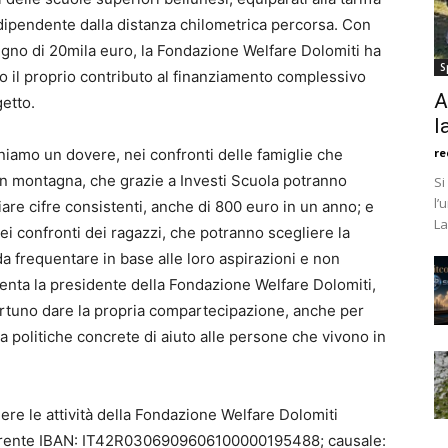
dipendente dalla distanza chilometrica percorsa. Con
gno di 20mila euro, la Fondazione Welfare Dolomiti ha
S
to il proprio contributo al finanziamento complessivo
A
etto.
l
niamo un dovere, nei confronti delle famiglie che
re
in montagna, che grazie a Investi Scuola potranno
Si
l’
are cifre consistenti, anche di 800 euro in un anno; e
La
i confronti dei ragazzi, che potranno scegliere la
a frequentare in base alle loro aspirazioni e non
enta la presidente della Fondazione Welfare Dolomiti,
ortuno dare la propria compartecipazione, anche per
o a politiche concrete di aiuto alle persone che vivono in
nere le attività della Fondazione Welfare Dolomiti
orrente IBAN: IT42R0306909606100000195488; causale: