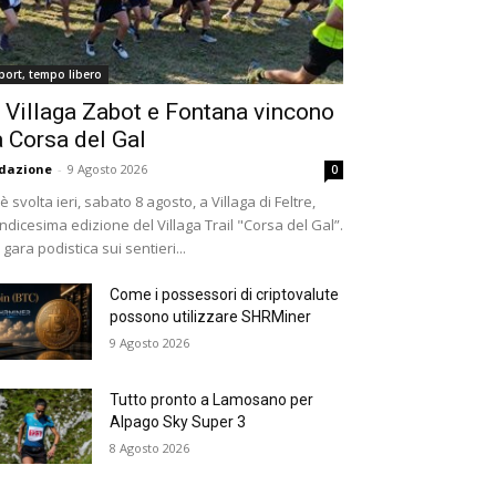
port, tempo libero
 Villaga Zabot e Fontana vincono
a Corsa del Gal
dazione
-
9 Agosto 2026
0
 è svolta ieri, sabato 8 agosto, a Villaga di Feltre,
undicesima edizione del Villaga Trail "Corsa del Gal”.
 gara podistica sui sentieri...
Come i possessori di criptovalute
possono utilizzare SHRMiner
9 Agosto 2026
Tutto pronto a Lamosano per
Alpago Sky Super 3
8 Agosto 2026