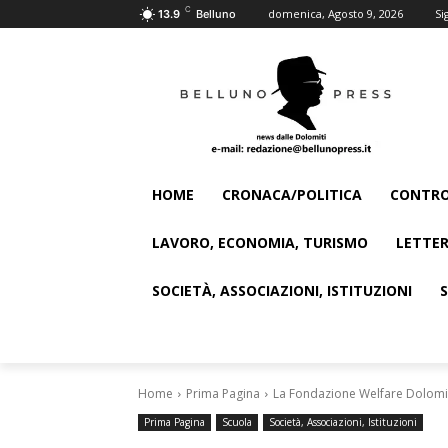
C
domenica, Agosto 9, 2026
Si
13.9
Belluno
HOME
CRONACA/POLITICA
CONTRO
LAVORO, ECONOMIA, TURISMO
LETTER
SOCIETÀ, ASSOCIAZIONI, ISTITUZIONI
Home
Prima Pagina
La Fondazione Welfare Dolomiti
Prima Pagina
Scuola
Società, Associazioni, Istituzioni