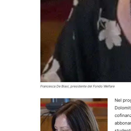
Francesca De Biasi, presidente del Fondo Welfare
Nel pro
Dolomiti
cofinanz
abbonam
studenti