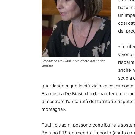
base in
un impe
così da
del prog
«Lo rite
vivono 
Francesca De Biasi, presidente del Fondo
risparmi
Welfare
anche ne
scuola d
guardando a quella più vicina a casa» comm
Francesca De Biasi. «Il cda ha ritenuto opp
dimostrare l’unitarietà del territorio rispett
montagna».
Tutti i cittadini possono contribuire a soste
Belluno ETS detraendo l’importo (conto c