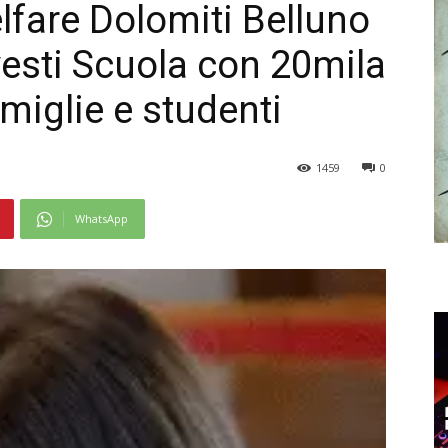
fare Dolomiti Belluno
vesti Scuola con 20mila
amiglie e studenti
1459
0
WhatsApp