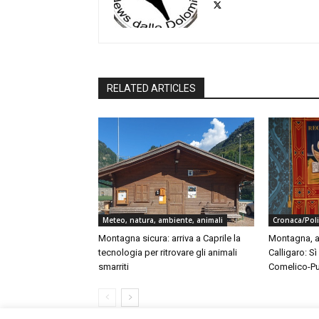
RELATED ARTICLES
Meteo, natura, ambiente, animali
Cronaca/Poli
Montagna sicura: arriva a Caprile la
Montagna, au
tecnologia per ritrovare gli animali
Calligaro: S
smarriti
Comelico-Pu