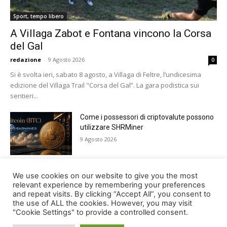
Sport, tempo libero
A Villaga Zabot e Fontana vincono la Corsa
del Gal
redazione
-
9 Agosto 2026
0
Si è svolta ieri, sabato 8 agosto, a Villaga di Feltre, l’undicesima
edizione del Villaga Trail "Corsa del Gal”. La gara podistica sui
sentieri...
Come i possessori di criptovalute possono
utilizzare SHRMiner
9 Agosto 2026
Tutto pronto a Lamosano per Alpago Sky
We use cookies on our website to give you the most
Super 3
relevant experience by remembering your preferences
and repeat visits. By clicking “Accept All”, you consent to
8 Agosto 2026
the use of ALL the cookies. However, you may visit
"Cookie Settings" to provide a controlled consent.