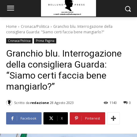
Home
Cronaca/Politica
Granchio blu. Interrogazione della
consigliera Guarda: "Siamo certi faccia bene mangiarlo?"
Cronaca/Politica
Prima Pagina
Granchio blu. Interrogazione
della consigliera Guarda:
“Siamo certi faccia bene
mangiarlo?”
Scritto da
redazione
28 Agosto 2023
1140
0
Facebook
X
Pinterest