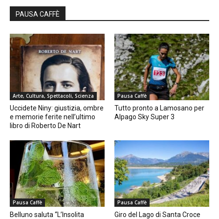
PAUSA CAFFÈ
Arte, Cultura, Spettacoli, Scienza
Pausa Caffè
Uccidete Niny: giustizia, ombre
Tutto pronto a Lamosano per
e memorie ferite nell’ultimo
Alpago Sky Super 3
libro di Roberto De Nart
Pausa Caffè
Pausa Caffè
Belluno saluta “L’Insolita
Giro del Lago di Santa Croce