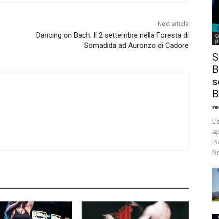
Next article
Dancing on Bach. Il 2 settembre nella Foresta di
C
p
Somadida ad Auronzo di Cadore
S
B
s
B
re
L'
ap
Pi
No