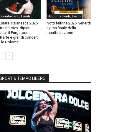
ppuntamenti, Eventi
Appuntamenti, Eventi
Estate Tizianesca 2026
Notti feltrine 2026: venerdì
tra nel vivo: dipinti
il gran finale della
otici, il Purgatorio
manifestazione
ll’arte e grandi concerti
a le Dolomiti
SPORT & TEMPO LIBERO