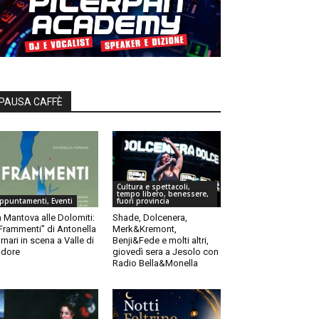
PAUSA CAFFÈ
Cultura e spettacoli,
tempo libero, benessere,
ppuntamenti, Eventi
fuori provincia
 Mantova alle Dolomiti:
Shade, Dolcenera,
“Frammenti” di Antonella
Merk&Kremont,
rnari in scena a Valle di
Benji&Fede e molti altri,
dore
giovedì sera a Jesolo con
Radio Bella&Monella