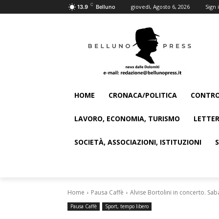
C
giovedì, Agosto 6, 2026
Sign i
13.9
Belluno
HOME
CRONACA/POLITICA
CONTRO
LAVORO, ECONOMIA, TURISMO
LETTER
SOCIETÀ, ASSOCIAZIONI, ISTITUZIONI
Home
Pausa Caffè
Alvise Bortolini in concerto. Sa
Pausa Caffè
Sport, tempo libero