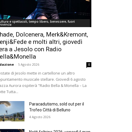
ultura e spettacoli, tempo libero, benessere, fuori
rovincia
hade, Dolcenera, Merk&Kremont,
enji&Fede e molti altri, giovedì
era a Jesolo con Radio
ella&Monella
dazione
-
5 Agosto 2026
0
estate di Jesolo mette in cartellone un altro
puntamento musicale stellare. Giovedì 6 agosto
azza Aurora ospiterà "Radio Bella & Monella – La
tte Tutta...
Paracadutismo, sold out per il
Trofeo Città di Belluno
4 Agosto 2026
Notti feltrine 2026: venerdì il gran