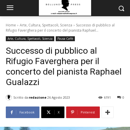
Home
Arte, Cultura, Spettacoli, Scienza
Successo di pubblico al
Rifugio Faverghera per il concerto del pianista Raphael...
Arte, Cultura, Spettacoli, Scienza
Pausa Caffè
Successo di pubblico al
Rifugio Faverghera per il
concerto del pianista Raphael
Gualazzi
Scritto da
redazione
26 Agosto 2023
6191
0
Facebook
X
Pinterest