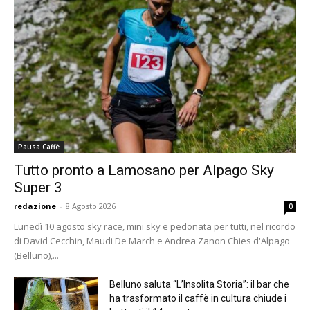
Pausa Caffè
Tutto pronto a Lamosano per Alpago Sky
Super 3
redazione
-
8 Agosto 2026
0
Lunedì 10 agosto sky race, mini sky e pedonata per tutti, nel ricordo
di David Cecchin, Maudi De March e Andrea Zanon Chies d'Alpago
(Belluno),...
Belluno saluta “L’Insolita Storia”: il bar che
ha trasformato il caffè in cultura chiude i