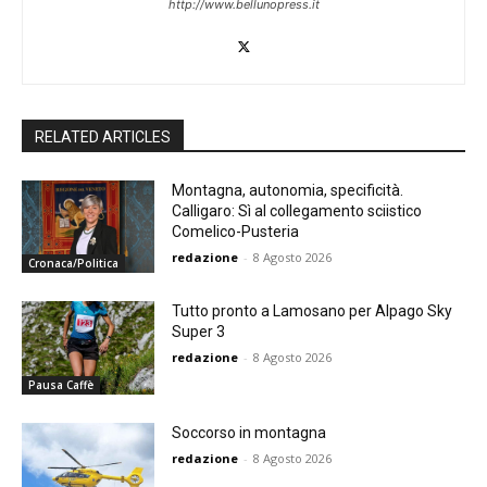
http://www.bellunopress.it
RELATED ARTICLES
Montagna, autonomia, specificità.
Calligaro: Sì al collegamento sciistico
Comelico-Pusteria
redazione
-
8 Agosto 2026
Cronaca/Politica
Tutto pronto a Lamosano per Alpago Sky
Super 3
redazione
-
8 Agosto 2026
Pausa Caffè
Soccorso in montagna
redazione
-
8 Agosto 2026