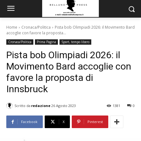
Home
Cronaca/Politica
Pista bob Olimpiadi 2026: il Movimento Bard
accoglie con favore la proposta...
Cronaca/Politica
Prima Pagina
Sport, tempo libero
Pista bob Olimpiadi 2026: il
Movimento Bard accoglie con
favore la proposta di
Innsbruck
Scritto da
redazione
26 Agosto 2023
1381
0
Facebook
X
Pinterest