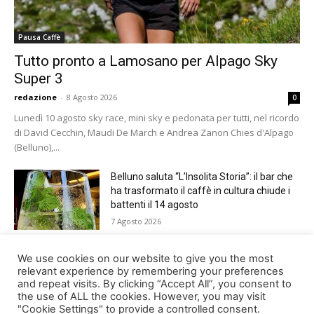
Pausa Caffè
Tutto pronto a Lamosano per Alpago Sky
Super 3
redazione
-
8 Agosto 2026
0
Lunedì 10 agosto sky race, mini sky e pedonata per tutti, nel ricordo
di David Cecchin, Maudi De March e Andrea Zanon Chies d'Alpago
(Belluno),...
Belluno saluta “L’Insolita Storia”: il bar che
ha trasformato il caffè in cultura chiude i
battenti il 14 agosto
7 Agosto 2026
Giro del Lago di Santa Croce 2026.
We use cookies on our website to give you the most
Appuntamento domenica 16 agosto
relevant experience by remembering your preferences
and repeat visits. By clicking “Accept All”, you consent to
7 Agosto 2026
the use of ALL the cookies. However, you may visit
"Cookie Settings" to provide a controlled consent.