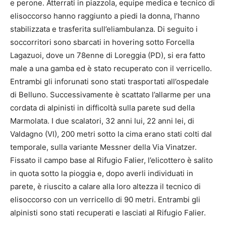
e perone. Atterrati in piazzola, equipe medica e tecnico di
elisoccorso hanno raggiunto a piedi la donna, l’hanno
stabilizzata e trasferita sull’eliambulanza. Di seguito i
soccorritori sono sbarcati in hovering sotto Forcella
Lagazuoi, dove un 78enne di Loreggia (PD), si era fatto
male a una gamba ed è stato recuperato con il verricello.
Entrambi gli inforunati sono stati trasportati all’ospedale
di Belluno. Successivamente è scattato l’allarme per una
cordata di alpinisti in difficoltà sulla parete sud della
Marmolata. I due scalatori, 32 anni lui, 22 anni lei, di
Valdagno (VI), 200 metri sotto la cima erano stati colti dal
temporale, sulla variante Messner della Via Vinatzer.
Fissato il campo base al Rifugio Falier, l’elicottero è salito
in quota sotto la pioggia e, dopo averli individuati in
parete, è riuscito a calare alla loro altezza il tecnico di
elisoccorso con un verricello di 90 metri. Entrambi gli
alpinisti sono stati recuperati e lasciati al Rifugio Falier.