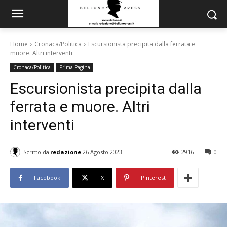
Home
Cronaca/Politica
Escursionista precipita dalla ferrata e
muore. Altri interventi
Cronaca/Politica
Prima Pagina
Escursionista precipita dalla
ferrata e muore. Altri
interventi
Scritto da
redazione
26 Agosto 2023
2916
0
Facebook
X
Pinterest