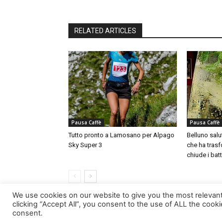
RELATED ARTICLES
Pausa Caffè
Pausa Caffè
Tutto pronto a Lamosano per Alpago
Belluno salut
Sky Super 3
che ha trasfo
chiude i batt
We use cookies on our website to give you the most relevan
clicking “Accept All”, you consent to the use of ALL the cook
consent.
© Newspaper WordPress Theme by TagDiv