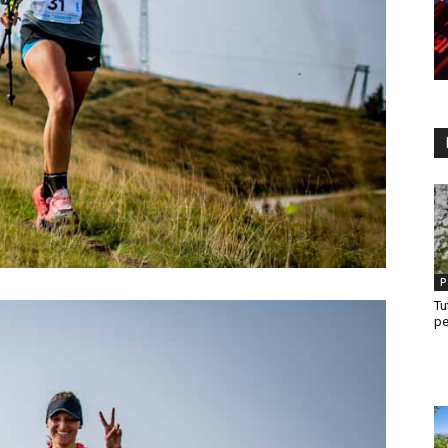
P
Tu
pe