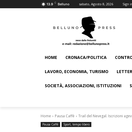
C
sabato, Agosto 8, 2026
Sign i
13.9
Belluno
HOME
CRONACA/POLITICA
CONTRO
LAVORO, ECONOMIA, TURISMO
LETTER
SOCIETÀ, ASSOCIAZIONI, ISTITUZIONI
Home
Pausa Caffè
Trail del Nevegal. Iscrizioni age
Pausa Caffè
Sport, tempo libero