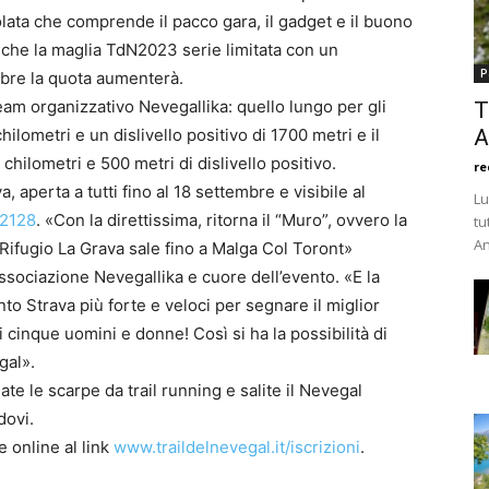
olata che comprende il pacco gara, il gadget e il buono
anche la maglia TdN2023 serie limitata con un
P
mbre la quota aumenterà.
 team organizzativo Nevegallika: quello lungo per gli
T
hilometri e un dislivello positivo di 1700 metri e il
A
chilometri e 500 metri di dislivello positivo.
re
 aperta a tutti fino al 18 settembre e visibile al
Lu
12128
. «Con la direttissima, ritorna il “Muro”, ovvero la
tu
An
 Rifugio La Grava sale fino a Malga Col Toront»
sociazione Nevegallika e cuore dell’evento. «E la
to Strava più forte e veloci per segnare il miglior
i cinque uomini e donne! Così si ha la possibilità di
gal».
iate le scarpe da trail running e salite il Nevegal
dovi.
e online al link
www.traildelnevegal.it/iscrizioni
.