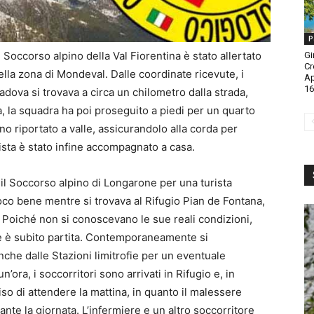
P
il Soccorso alpino della Val Fiorentina è stato allertato
Gi
Cr
ella zona di Mondeval. Dalle coordinate ricevute, i
A
16
adova si trovava a circa un chilometro dalla strada,
da, la squadra ha poi proseguito a piedi per un quarto
nno riportato a valle, assicurandolo alla corda per
nista è stato infine accompagnato a casa.
 il Soccorso alpino di Longarone per una turista
poco bene mentre si trovava al Rifugio Pian de Fontana,
1. Poiché non si conoscevano le sue reali condizioni,
 è subito partita. Contemporaneamente si
nche dalle Stazioni limitrofie per un eventuale
n’ora, i soccorritori sono arrivati in Rifugio e, in
iso di attendere la mattina, in quanto il malessere
ante la giornata. L’infermiere e un altro soccorritore