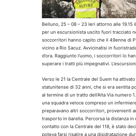
Belluno, 25 – 08 – 23 Ieri attorno alle 19.15 
per un escursionista uscito fuori tracciato n
soccorritori hanno capito che il 49enne di P
vicino a Rio Sacuz. Avvicinatisi in fuoristra
d’ora. Raggiunto l’uomo, i soccorritori lo ha
superare i tratti più impegnativi. L’escursio
Verso le 21 la Centrale del Suem ha attivato
statunitense di 32 anni, che si era sentita 
al termine di un tratto dell’Alta Via numero 
una squadra veloce compreso un infermiere
preparavano altri soccorritori, provenienti a
trasporto in barella. Percorsa la distanza in u
contatto con la Centrale del 118, è stato dec
poteva farsi risalire a una disidratazione dur