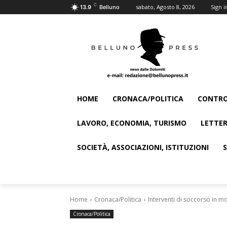
C
sabato, Agosto 8, 2026
Sign i
13.9
Belluno
HOME
CRONACA/POLITICA
CONTRO
LAVORO, ECONOMIA, TURISMO
LETTER
SOCIETÀ, ASSOCIAZIONI, ISTITUZIONI
Home
Cronaca/Politica
Interventi di soccorso in 
Cronaca/Politica