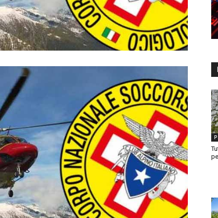
P
Tu
pe