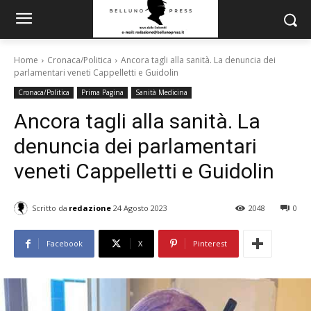
Home
Cronaca/Politica
Ancora tagli alla sanità. La denuncia dei
parlamentari veneti Cappelletti e Guidolin
Cronaca/Politica
Prima Pagina
Sanità Medicina
Ancora tagli alla sanità. La
denuncia dei parlamentari
veneti Cappelletti e Guidolin
Scritto da
redazione
24 Agosto 2023
2048
0
Facebook
X
Pinterest