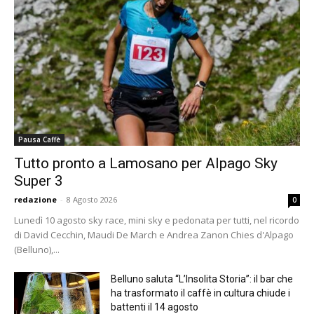
Pausa Caffè
Tutto pronto a Lamosano per Alpago Sky
Super 3
redazione
-
8 Agosto 2026
0
Lunedì 10 agosto sky race, mini sky e pedonata per tutti, nel ricordo
di David Cecchin, Maudi De March e Andrea Zanon Chies d'Alpago
(Belluno),...
Belluno saluta “L’Insolita Storia”: il bar che
ha trasformato il caffè in cultura chiude i
battenti il 14 agosto