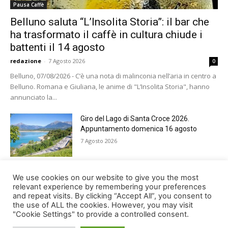
Pausa Caffè
Belluno saluta “L’Insolita Storia”: il bar che
ha trasformato il caffè in cultura chiude i
battenti il 14 agosto
redazione
-
7 Agosto 2026
0
Belluno, 07/08/2026 - C’è una nota di malinconia nell’aria in centro a
Belluno. Romana e Giuliana, le anime di "L’Insolita Storia", hanno
annunciato la...
Giro del Lago di Santa Croce 2026.
Appuntamento domenica 16 agosto
7 Agosto 2026
Belluno rende omaggio ai cugini
We use cookies on our website to give you the most
Alessandro e Andrea Bristot
relevant experience by remembering your preferences
and repeat visits. By clicking “Accept All”, you consent to
6 Agosto 2026
the use of ALL the cookies. However, you may visit
"Cookie Settings" to provide a controlled consent.