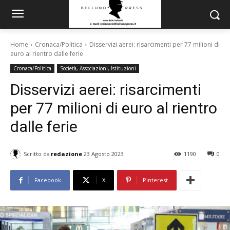
Home
Cronaca/Politica
Disservizi aerei: risarcimenti per 77 milioni di
euro al rientro dalle ferie
Cronaca/Politica
Società, Associazioni, Istituzioni
Disservizi aerei: risarcimenti
per 77 milioni di euro al rientro
dalle ferie
Scritto da
redazione
23 Agosto 2023
1190
0
Facebook
X
Pinterest