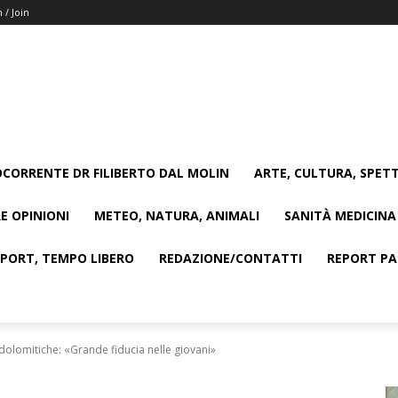
n / Join
CORRENTE DR FILIBERTO DAL MOLIN
ARTE, CULTURA, SPETT
E OPINIONI
METEO, NATURA, ANIMALI
SANITÀ MEDICINA
SPORT, TEMPO LIBERO
REDAZIONE/CONTATTI
REPORT PAG
 dolomitiche: «Grande fiducia nelle giovani»