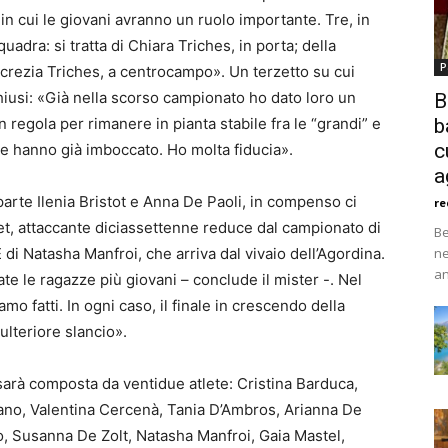
in cui le giovani avranno un ruolo importante. Tre, in
adra: si tratta di Chiara Triches, in porta; della
P
ucrezia Triches, a centrocampo». Un terzetto su cui
iusi: «Già nella scorso campionato ho dato loro un
B
 regola per rimanere in pianta stabile fra le “grandi” e
b
c
e hanno già imboccato. Ho molta fiducia».
a
rte Ilenia Bristot e Anna De Paoli, in compenso ci
re
t, attaccante diciassettenne reduce dal campionato di
Be
 di Natasha Manfroi, che arriva dal vivaio dell’Agordina.
ne
an
tate le ragazze più giovani – conclude il mister -. Nel
o fatti. In ogni caso, il finale in crescendo della
ulteriore slancio».
arà composta da ventidue atlete: Cristina Barduca,
lano, Valentina Cercenà, Tania D’Ambros, Arianna De
o, Susanna De Zolt, Natasha Manfroi, Gaia Mastel,