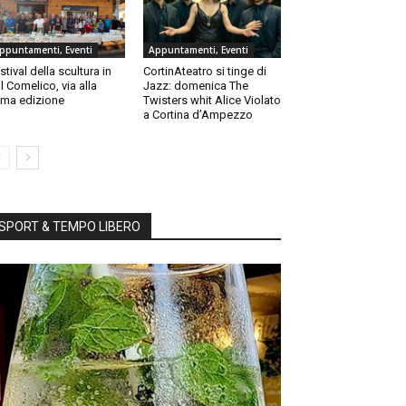
ppuntamenti, Eventi
Appuntamenti, Eventi
stival della scultura in
CortinAteatro si tinge di
l Comelico, via alla
Jazz: domenica The
ma edizione
Twisters whit Alice Violato
a Cortina d’Ampezzo
SPORT & TEMPO LIBERO