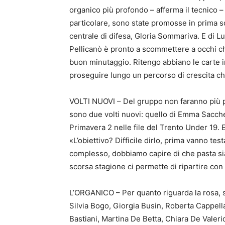
organico più profondo – afferma il tecnico – 
particolare, sono state promosse in prima squ
centrale di difesa, Gloria Sommariva. E di L
Pellicanò è pronto a scommettere a occhi ch
buon minutaggio. Ritengo abbiano le carte in
proseguire lungo un percorso di crescita ch
VOLTI NUOVI – Del gruppo non faranno più pa
sono due volti nuovi: quello di Emma Sacche
Primavera 2 nelle file del Trento Under 19. E
«L’obiettivo? Difficile dirlo, prima vanno tes
complesso, dobbiamo capire di che pasta siam
scorsa stagione ci permette di ripartire con 
L’ORGANICO – Per quanto riguarda la rosa, s
Silvia Bogo, Giorgia Busin, Roberta Cappel
Bastiani, Martina De Betta, Chiara De Valeri