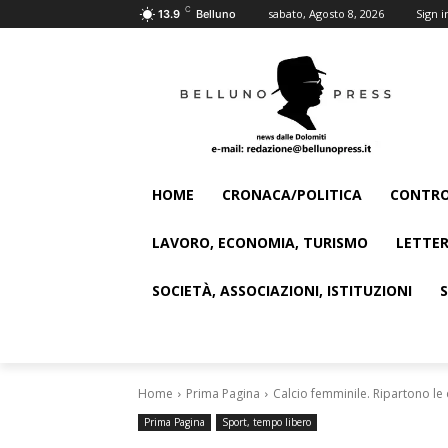
C
sabato, Agosto 8, 2026
Sign i
13.9
Belluno
HOME
CRONACA/POLITICA
CONTRO
LAVORO, ECONOMIA, TURISMO
LETTER
SOCIETÀ, ASSOCIAZIONI, ISTITUZIONI
Home
Prima Pagina
Calcio femminile. Ripartono le
Prima Pagina
Sport, tempo libero