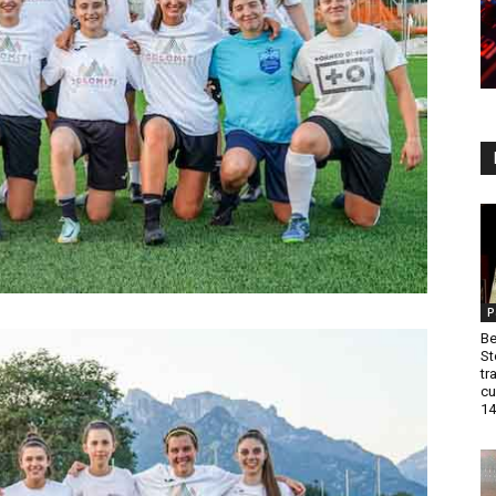
P
Be
St
tr
cu
14