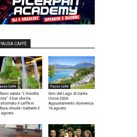
PAUSA CAFFÈ
ausa Caffè
Pausa Caffè
lluno saluta “L’Insolita
Giro del Lago di Santa
oria”: il bar che ha
Croce 2026.
asformato il caffè in
Appuntamento domenica
ltura chiude i battenti il
16 agosto
 agosto