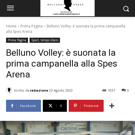
Home
Prima Pagina
Belluno Volley: è suonata la prima campanella
alla Spes Arena
Prima Pagina
Sport, tempo libero
Belluno Volley: è suonata la
prima campanella alla Spes
Arena
Scritto da
redazione
23 Agosto 2023
1037
0
Facebook
X
Pinterest