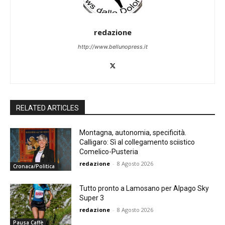
redazione
http://www.bellunopress.it
RELATED ARTICLES
Montagna, autonomia, specificità.
Calligaro: Sì al collegamento sciistico
Comelico-Pusteria
redazione
-
8 Agosto 2026
Cronaca/Politica
Tutto pronto a Lamosano per Alpago Sky
Super 3
redazione
-
8 Agosto 2026
Pausa Caffè