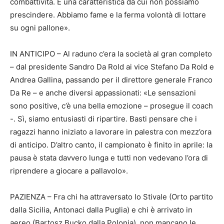
combattività. È una caratteristica da cui non possiamo
prescindere. Abbiamo fame e la ferma volontà di lottare
su ogni pallone».
IN ANTICIPO – Al raduno c’era la società al gran completo
– dal presidente Sandro Da Rold ai vice Stefano Da Rold e
Andrea Gallina, passando per il direttore generale Franco
Da Re – e anche diversi appassionati: «Le sensazioni
sono positive, c’è una bella emozione – prosegue il coach
-. Sì, siamo entusiasti di ripartire. Basti pensare che i
ragazzi hanno iniziato a lavorare in palestra con mezz’ora
di anticipo. D’altro canto, il campionato è finito in aprile: la
pausa è stata davvero lunga e tutti non vedevano l’ora di
riprendere a giocare a pallavolo».
PAZIENZA – Fra chi ha attraversato lo Stivale (Orto partito
dalla Sicilia, Antonaci dalla Puglia) e chi è arrivato in
aereo (Bartosz Bucko dalla Polonia), non mancano le