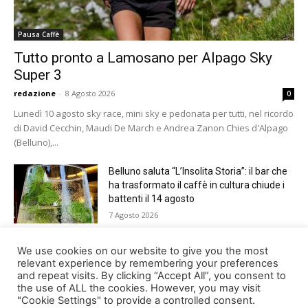
Pausa Caffè
Tutto pronto a Lamosano per Alpago Sky
Super 3
redazione
-
8 Agosto 2026
0
Lunedì 10 agosto sky race, mini sky e pedonata per tutti, nel ricordo
di David Cecchin, Maudi De March e Andrea Zanon Chies d'Alpago
(Belluno),...
Belluno saluta “L’Insolita Storia”: il bar che
ha trasformato il caffè in cultura chiude i
battenti il 14 agosto
7 Agosto 2026
Giro del Lago di Santa Croce 2026.
We use cookies on our website to give you the most
Appuntamento domenica 16 agosto
relevant experience by remembering your preferences
and repeat visits. By clicking “Accept All”, you consent to
7 Agosto 2026
the use of ALL the cookies. However, you may visit
"Cookie Settings" to provide a controlled consent.