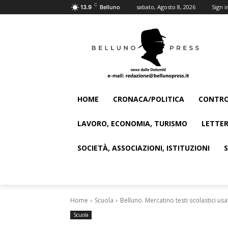
C
sabato, Agosto 8, 2026
Sign i
13.9
Belluno
HOME
CRONACA/POLITICA
CONTRO
LAVORO, ECONOMIA, TURISMO
LETTER
SOCIETÀ, ASSOCIAZIONI, ISTITUZIONI
Home
Scuola
Belluno. Mercatino testi scolastici usa
Scuola