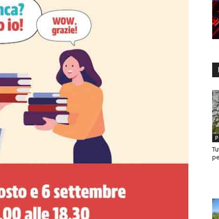
P
Tu
pe