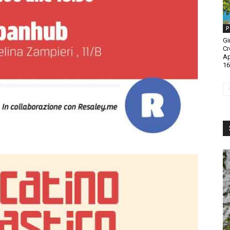
P
Gi
Cr
A
16