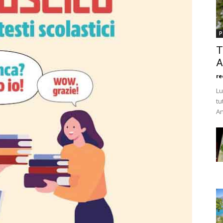
P
T
A
re
Lu
tu
An