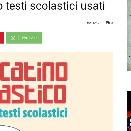
 testi scolastici usati
1237
0
WhatsApp