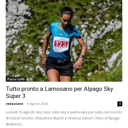
Pausa Caffè
Tutto pronto a Lamosano per Alpago Sky
Super 3
redazione
-
8 Agosto 2026
0
Lunedì 10 agosto sky race, mini sky e pedonata per tutti, nel ricordo
di David Cecchin, Maudi De March e Andrea Zanon Chies d'Alpago
(Belluno),...