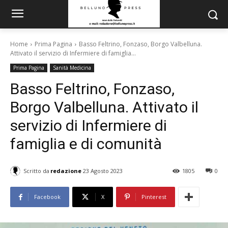
Home
Prima Pagina
Basso Feltrino, Fonzaso, Borgo Valbelluna.
Attivato il servizio di Infermiere di famiglia...
Prima Pagina
Sanità Medicina
Basso Feltrino, Fonzaso,
Borgo Valbelluna. Attivato il
servizio di Infermiere di
famiglia e di comunità
Scritto da
redazione
23 Agosto 2023
1805
0
Facebook
X
Pinterest