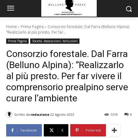
Home
Prima Pagina
Consorzio forestale. Dal Farra (Belluno Alpina):
”Realizzarlo al più presto. Per far...
Prima Pagina
Società, Associazioni, Istituzioni
Consorzio forestale. Dal Farra
(Belluno Alpina): ”Realizzarlo
al più presto. Per far vivere il
comprensorio prealpino serve
curare l’ambiente
Scritto da
redazione
22 Agosto 2023
1319
0
Facebook
X
Pinterest