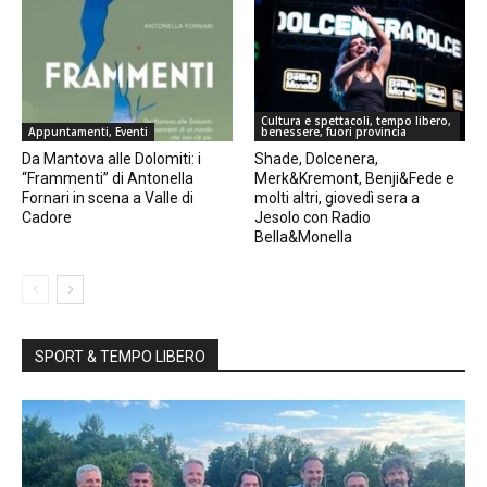
Cultura e spettacoli, tempo libero,
Appuntamenti, Eventi
benessere, fuori provincia
Da Mantova alle Dolomiti: i
Shade, Dolcenera,
“Frammenti” di Antonella
Merk&Kremont, Benji&Fede e
Fornari in scena a Valle di
molti altri, giovedì sera a
Cadore
Jesolo con Radio
Bella&Monella
SPORT & TEMPO LIBERO