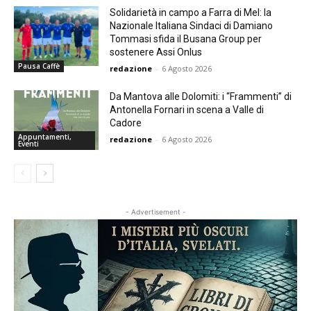
Solidarietà in campo a Farra di Mel: la
Nazionale Italiana Sindaci di Damiano
Tommasi sfida il Busana Group per
sostenere Assi Onlus
Pausa Caffè
redazione
-
6 Agosto 2026
Da Mantova alle Dolomiti: i “Frammenti” di
Antonella Fornari in scena a Valle di
Cadore
Appuntamenti,
redazione
-
6 Agosto 2026
Eventi
- Advertisement -