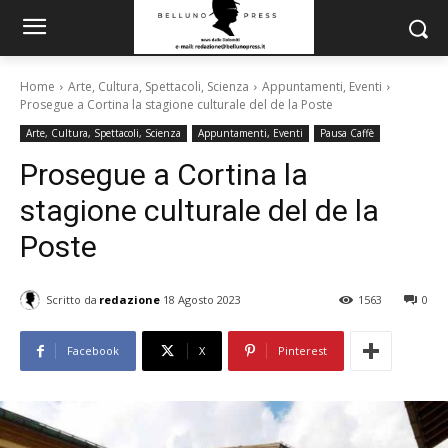
Home
Arte, Cultura, Spettacoli, Scienza
Appuntamenti, Eventi
Prosegue a Cortina la stagione culturale del de la Poste
Arte, Cultura, Spettacoli, Scienza
Appuntamenti, Eventi
Pausa Caffè
Prosegue a Cortina la
stagione culturale del de la
Poste
Scritto da
redazione
18 Agosto 2023
1563
0
Facebook
X
Pinterest