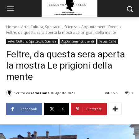
Home
Arte, Cultura, Spettacoli, Scienza
Appuntamenti, Eventi
Feltre, da questa sera aperta la mostra Le prigioni della mente
Arte, Cultura, Spettacoli, Scienza
Appuntamenti, Eventi
Pausa Caffè
Feltre, da questa sera aperta
la mostra Le prigioni della
mente
Scritto da
redazione
18 Agosto 2023
1579
0
Facebook
X
Pinterest