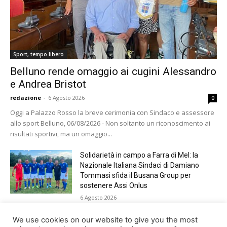
Sport, tempo libero
Belluno rende omaggio ai cugini Alessandro
e Andrea Bristot
redazione
-
6 Agosto 2026
0
Oggi a Palazzo Rosso la breve cerimonia con Sindaco e assessore
allo sport Belluno, 06/08/2026 - Non soltanto un riconoscimento ai
risultati sportivi, ma un omaggio...
Solidarietà in campo a Farra di Mel: la
Nazionale Italiana Sindaci di Damiano
Tommasi sfida il Busana Group per
sostenere Assi Onlus
6 Agosto 2026
Shade, Dolcenera, Merk&Kremont,
We use cookies on our website to give you the most