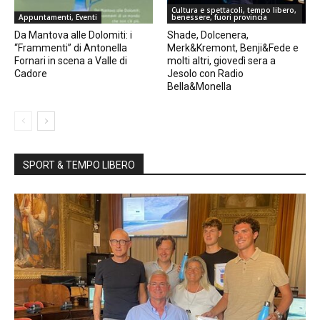
Cultura e spettacoli, tempo libero,
Appuntamenti, Eventi
benessere, fuori provincia
Da Mantova alle Dolomiti: i
Shade, Dolcenera,
“Frammenti” di Antonella
Merk&Kremont, Benji&Fede e
Fornari in scena a Valle di
molti altri, giovedì sera a
Cadore
Jesolo con Radio
Bella&Monella
SPORT & TEMPO LIBERO