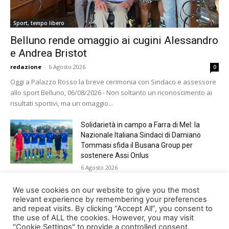
Sport, tempo libero
Belluno rende omaggio ai cugini Alessandro
e Andrea Bristot
redazione
-
6 Agosto 2026
0
Oggi a Palazzo Rosso la breve cerimonia con Sindaco e assessore
allo sport Belluno, 06/08/2026 - Non soltanto un riconoscimento ai
risultati sportivi, ma un omaggio...
Solidarietà in campo a Farra di Mel: la
Nazionale Italiana Sindaci di Damiano
Tommasi sfida il Busana Group per
sostenere Assi Onlus
6 Agosto 2026
Shade, Dolcenera, Merk&Kremont,
We use cookies on our website to give you the most
Benji&Fede e molti altri, giovedì sera a
relevant experience by remembering your preferences
Jesolo con Radio Bella&Monella
and repeat visits. By clicking “Accept All”, you consent to
the use of ALL the cookies. However, you may visit
5 Agosto 2026
"Cookie Settings" to provide a controlled consent.