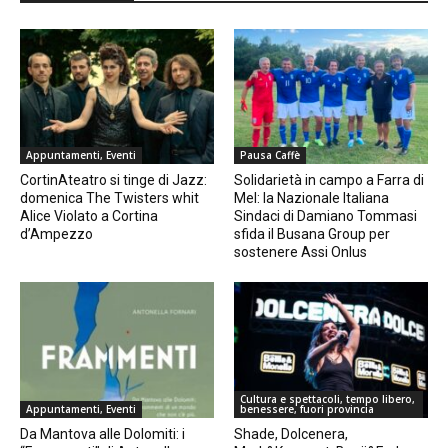
Appuntamenti, Eventi
Pausa Caffè
CortinAteatro si tinge di Jazz:
Solidarietà in campo a Farra di
domenica The Twisters whit
Mel: la Nazionale Italiana
Alice Violato a Cortina
Sindaci di Damiano Tommasi
d’Ampezzo
sfida il Busana Group per
sostenere Assi Onlus
Cultura e spettacoli, tempo libero,
Appuntamenti, Eventi
benessere, fuori provincia
Da Mantova alle Dolomiti: i
Shade, Dolcenera,