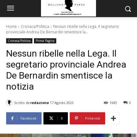
Home
Cronaca/Politica
Nessun ribelle nella Lega. Il segretario
provinciale Andrea De Bernardin smentisce la...
Cronaca/Politica
Prima Pagina
Nessun ribelle nella Lega. Il
segretario provinciale Andrea
De Bernardin smentisce la
notizia
Scritto da
redazione
17 Agosto 2023
1645
0
Facebook
X
Pinterest