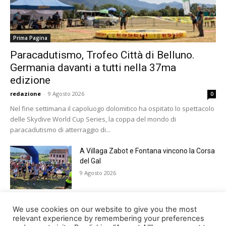
Prima Pagina
Paracadutismo, Trofeo Città di Belluno.
Germania davanti a tutti nella 37ma
edizione
redazione
-
9 Agosto 2026
0
Nel fine settimana il capoluogo dolomitico ha ospitato lo spettacolo
delle Skydive World Cup Series, la coppa del mondo di
paracadutismo di atterraggio di...
A Villaga Zabot e Fontana vincono la Corsa
del Gal
9 Agosto 2026
Come i possessori di criptovalute possono
We use cookies on our website to give you the most
utilizzare SHRMiner
relevant experience by remembering your preferences