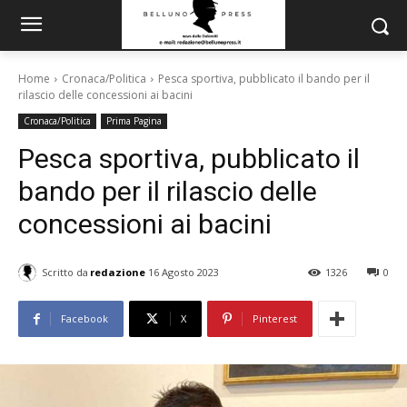
Home
Cronaca/Politica
Pesca sportiva, pubblicato il bando per il
rilascio delle concessioni ai bacini
Cronaca/Politica
Prima Pagina
Pesca sportiva, pubblicato il
bando per il rilascio delle
concessioni ai bacini
Scritto da
redazione
16 Agosto 2023
1326
0
Facebook
X
Pinterest