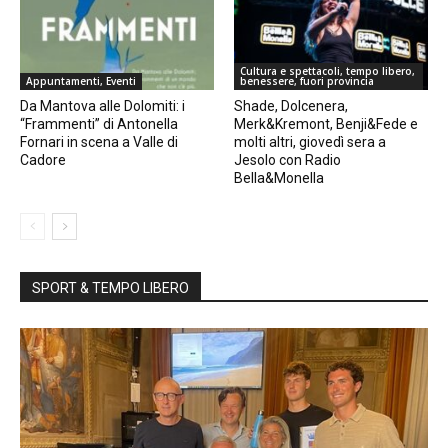
Cultura e spettacoli, tempo libero,
Appuntamenti, Eventi
benessere, fuori provincia
Da Mantova alle Dolomiti: i
Shade, Dolcenera,
“Frammenti” di Antonella
Merk&Kremont, Benji&Fede e
Fornari in scena a Valle di
molti altri, giovedì sera a
Cadore
Jesolo con Radio
Bella&Monella
SPORT & TEMPO LIBERO