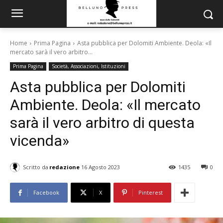
Home
Prima Pagina
Asta pubblica per Dolomiti Ambiente. Deola: «Il
mercato sarà il vero arbitro...
Prima Pagina
Società, Associazioni, Istituzioni
Asta pubblica per Dolomiti
Ambiente. Deola: «Il mercato
sarà il vero arbitro di questa
vicenda»
Scritto da
redazione
16 Agosto 2023
1435
0
Facebook
X
Pinterest