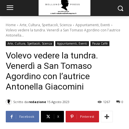
Home
Arte, Cultura, Spettacoli, Scienza
Appuntamenti, Eventi
Volevo vedere la tundra. Venerdì a San Tomaso Agordino con l'autrice
Antonella...
Arte, Cultura, Spettacoli, Scienza
Appuntamenti, Eventi
Pausa Caffè
Volevo vedere la tundra.
Venerdì a San Tomaso
Agordino con l’autrice
Antonella Giacomini
Scritto da
redazione
15 Agosto 2023
1267
0
Facebook
X
Pinterest