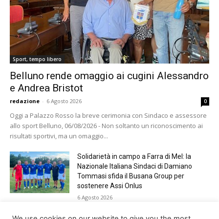
Sport, tempo libero
Belluno rende omaggio ai cugini Alessandro
e Andrea Bristot
redazione
-
6 Agosto 2026
0
Oggi a Palazzo Rosso la breve cerimonia con Sindaco e assessore
allo sport Belluno, 06/08/2026 - Non soltanto un riconoscimento ai
risultati sportivi, ma un omaggio...
Solidarietà in campo a Farra di Mel: la
Nazionale Italiana Sindaci di Damiano
Tommasi sfida il Busana Group per
sostenere Assi Onlus
6 Agosto 2026
Shade, Dolcenera, Merk&Kremont,
We use cookies on our website to give you the most