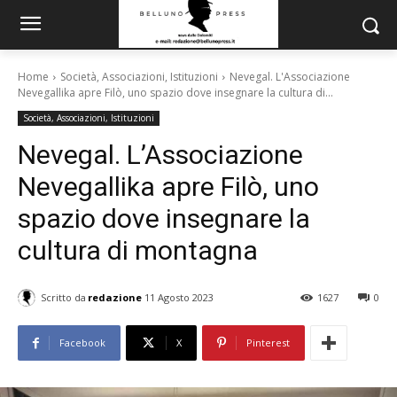
Home
Società, Associazioni, Istituzioni
Nevegal. L'Associazione
Nevegallika apre Filò, uno spazio dove insegnare la cultura di...
Società, Associazioni, Istituzioni
Nevegal. L’Associazione
Nevegallika apre Filò, uno
spazio dove insegnare la
cultura di montagna
Scritto da
redazione
11 Agosto 2023
1627
0
Facebook
X
Pinterest