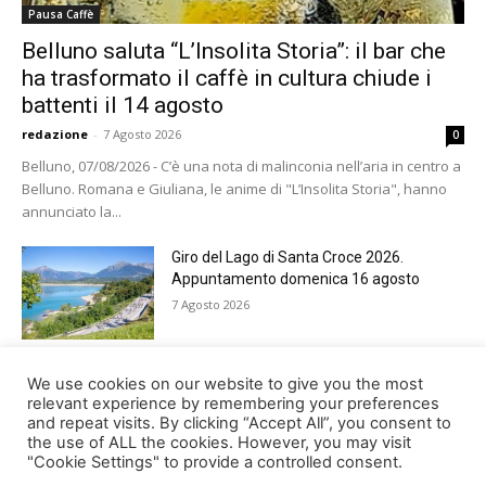
Pausa Caffè
Belluno saluta “L’Insolita Storia”: il bar che
ha trasformato il caffè in cultura chiude i
battenti il 14 agosto
redazione
-
7 Agosto 2026
0
Belluno, 07/08/2026 - C’è una nota di malinconia nell’aria in centro a
Belluno. Romana e Giuliana, le anime di "L’Insolita Storia", hanno
annunciato la...
Giro del Lago di Santa Croce 2026.
Appuntamento domenica 16 agosto
7 Agosto 2026
Belluno rende omaggio ai cugini
We use cookies on our website to give you the most
Alessandro e Andrea Bristot
relevant experience by remembering your preferences
and repeat visits. By clicking “Accept All”, you consent to
6 Agosto 2026
the use of ALL the cookies. However, you may visit
"Cookie Settings" to provide a controlled consent.