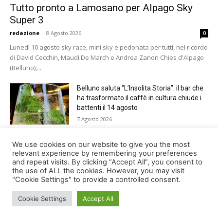
Tutto pronto a Lamosano per Alpago Sky
Super 3
redazione
-
8 Agosto 2026
0
Lunedì 10 agosto sky race, mini sky e pedonata per tutti, nel ricordo
di David Cecchin, Maudi De March e Andrea Zanon Chies d'Alpago
(Belluno),...
Belluno saluta “L’Insolita Storia”: il bar che
ha trasformato il caffè in cultura chiude i
battenti il 14 agosto
7 Agosto 2026
Giro del Lago di Santa Croce 2026.
We use cookies on our website to give you the most
Appuntamento domenica 16 agosto
relevant experience by remembering your preferences
and repeat visits. By clicking “Accept All”, you consent to
7 Agosto 2026
the use of ALL the cookies. However, you may visit
"Cookie Settings" to provide a controlled consent.
Cookie Settings
Accept All
© Newspaper WordPress Theme by TagDiv