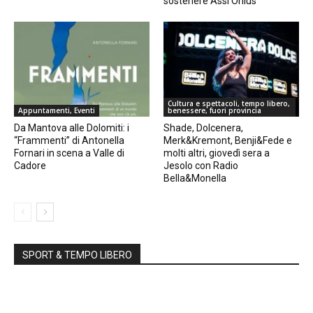
sostenere Assi Onlus
Cultura e spettacoli, tempo libero,
Appuntamenti, Eventi
benessere, fuori provincia
Da Mantova alle Dolomiti: i
Shade, Dolcenera,
“Frammenti” di Antonella
Merk&Kremont, Benji&Fede e
Fornari in scena a Valle di
molti altri, giovedì sera a
Cadore
Jesolo con Radio
Bella&Monella
SPORT & TEMPO LIBERO