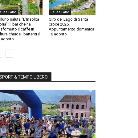
ausa Caffè
Pausa Caffè
lluno saluta “L’Insolita
Giro del Lago di Santa
oria”: il bar che ha
Croce 2026.
asformato il caffè in
Appuntamento domenica
ltura chiude i battenti il
16 agosto
 agosto
SPORT & TEMPO LIBERO