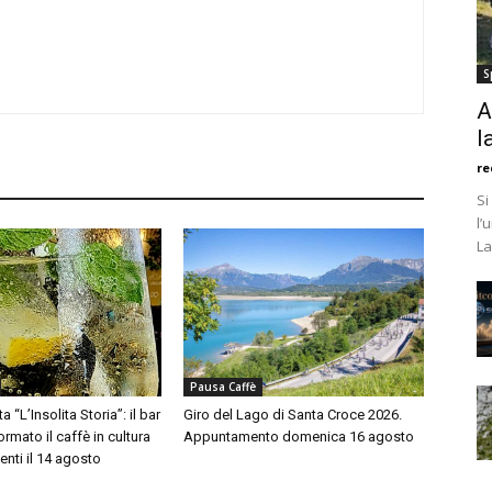
S
A
l
re
Si
l’
La
Pausa Caffè
a “L’Insolita Storia”: il bar
Giro del Lago di Santa Croce 2026.
rmato il caffè in cultura
Appuntamento domenica 16 agosto
enti il 14 agosto