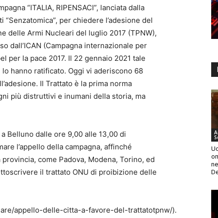
ampagna “ITALIA, RIPENSACI”, lanciata dalla
i “Senzatomica”, per chiedere l’adesione del
ne delle Armi Nucleari del luglio 2017 (TPNW),
sso dall’ICAN (Campagna internazionale per
el per la pace 2017. Il 22 gennaio 2021 tale
i lo hanno ratificato. Oggi vi aderiscono 68
all’adesione. Il Trattato è la prima norma
ni più distruttivi e inumani della storia, ma
A
 Belluno dalle ore 9,00 alle 13,00 di
S
rmare l’appello della campagna, affinché
Uc
om
a provincia, come Padova, Modena, Torino, ed
ne
sottoscrivere il trattato ONU di proibizione delle
De
re/appello-delle-citta-a-favore-del-trattatotpnw/).