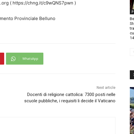
.org ( https://chng.it/c9wQNS7pwn )
P
mento Provinciale Belluno
Be
St
tr
cu
14
WhatsApp
Next article
Docenti di religione cattolica: 7300 posti nelle
scuole pubbliche, i requisiti li decide il Vaticano