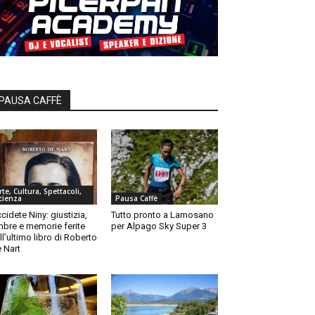
PAUSA CAFFÈ
rte, Cultura, Spettacoli,
cienza
Pausa Caffè
cidete Niny: giustizia,
Tutto pronto a Lamosano
bre e memorie ferite
per Alpago Sky Super 3
ll’ultimo libro di Roberto
 Nart