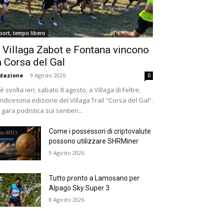
port, tempo libero
 Villaga Zabot e Fontana vincono
a Corsa del Gal
dazione
-
9 Agosto 2026
0
 è svolta ieri, sabato 8 agosto, a Villaga di Feltre,
undicesima edizione del Villaga Trail "Corsa del Gal”.
 gara podistica sui sentieri...
Come i possessori di criptovalute
possono utilizzare SHRMiner
9 Agosto 2026
Tutto pronto a Lamosano per
Alpago Sky Super 3
8 Agosto 2026