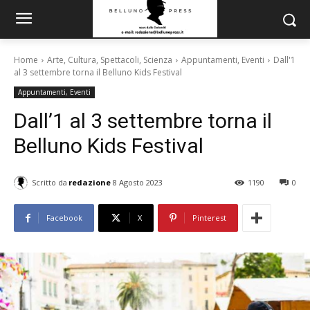
Home
Arte, Cultura, Spettacoli, Scienza
Appuntamenti, Eventi
Dall'1
al 3 settembre torna il Belluno Kids Festival
Appuntamenti, Eventi
Dall’1 al 3 settembre torna il
Belluno Kids Festival
Scritto da
redazione
8 Agosto 2023
1190
0
Facebook
X
Pinterest