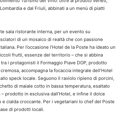
ovimento Turismo del Vino: oltre ai prodotti veneti,
Lombardia e dal Friuli, abbinati a un menù di piatti
nte sala ristorante interna, per un evento su
sciatori di un mosaico di realtà che con passione
italiana. Per l’occasione l’Hotel de la Poste ha ideato un
oli frutti, essenze del territorio – che si abbina
 tra i protagonisti il Formaggio Piave DOP, prodotto
e cremosa, accompagna la focaccia integrale dell’Hotel
llo speck locale. Seguono il raviolo ripieno di porcini,
inchetto di maiale cotto in bassa temperatura, esaltato
– prodotto in esclusiva dall’Hotel, e infine il dolce
e cialda croccante. Per i vegetariani lo chef del Poste
se di prodotti locali.