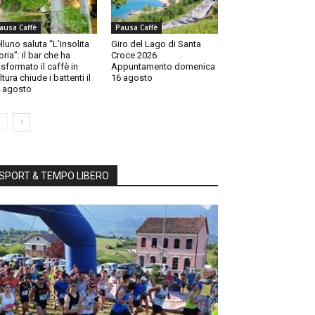
ausa Caffè
Pausa Caffè
lluno saluta “L’Insolita
Giro del Lago di Santa
oria”: il bar che ha
Croce 2026.
asformato il caffè in
Appuntamento domenica
ltura chiude i battenti il
16 agosto
 agosto
SPORT & TEMPO LIBERO