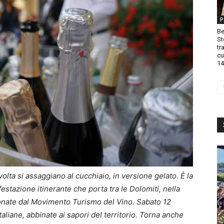
P
Be
St
tr
cu
14
volta si assaggiano al cucchiaio, in versione gelato. È la
estazione itinerante che porta tra le Dolomiti, nella
zionate dal Movimento Turismo del Vino. Sabato 12
taliane, abbinate ai sapori del territorio. Torna anche