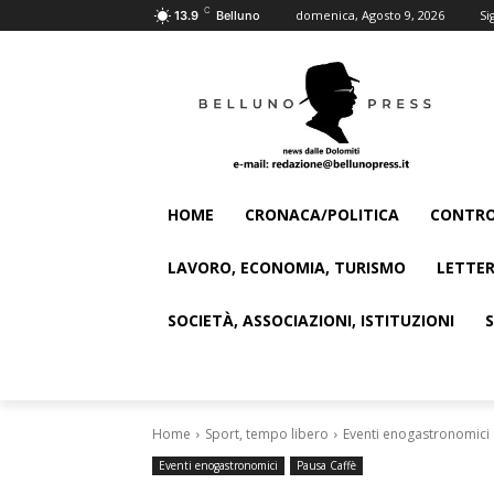
C
domenica, Agosto 9, 2026
Si
13.9
Belluno
HOME
CRONACA/POLITICA
CONTRO
LAVORO, ECONOMIA, TURISMO
LETTER
SOCIETÀ, ASSOCIAZIONI, ISTITUZIONI
Home
Sport, tempo libero
Eventi enogastronomici
Eventi enogastronomici
Pausa Caffè