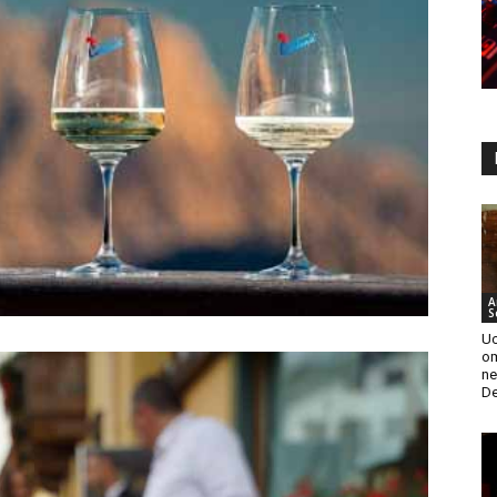
A
S
Uc
om
ne
De