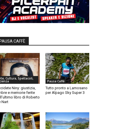
PAUSA CAFFÈ
rte, Cultura, Spettacoli,
cienza
Pausa Caffè
cidete Niny: giustizia,
Tutto pronto a Lamosano
bre e memorie ferite
per Alpago Sky Super 3
ll’ultimo libro di Roberto
 Nart