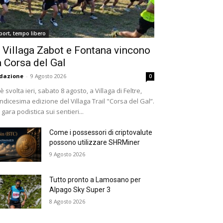
port, tempo libero
 Villaga Zabot e Fontana vincono
a Corsa del Gal
dazione
-
9 Agosto 2026
0
 è svolta ieri, sabato 8 agosto, a Villaga di Feltre,
undicesima edizione del Villaga Trail "Corsa del Gal”.
 gara podistica sui sentieri...
Come i possessori di criptovalute
possono utilizzare SHRMiner
9 Agosto 2026
Tutto pronto a Lamosano per
Alpago Sky Super 3
8 Agosto 2026