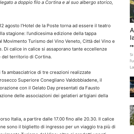
egato a doppio filo a Cortina e al suo albergo storico,
S
 agosto l’Hotel de la Poste torna ad essere il teatro
A
la stagione: l’undicesima edizione della tappa
l
dal Movimento Turismo del Vino Veneto, Città del Vino e
re
. Di calice in calice si assaporano tante eccellenze
Si
 del territorio di Cortina.
l’
La
i fa ambasciatrice di tre creazioni realizzate
 Prosecco Superiore Conegliano Valdobbiadene, il
borazione con il Gelato Day presentati da Fausto
ione delle associazioni dei gelatieri artigiani della
o Italia, a partire dalle 17.00 fino alle 20.30. Il calice
ne sono il biglietto di ingresso per un viaggio tra più di