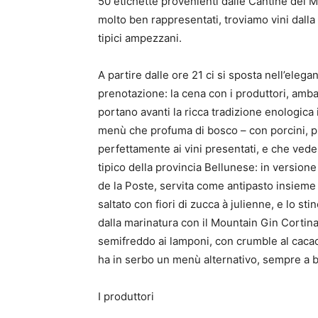
50 etichette provenienti dalle Cantine del M
molto ben rappresentati, troviamo vini dalla 
tipici ampezzani.
A partire dalle ore 21 ci si sposta nell’elega
prenotazione: la cena con i produttori, amba
portano avanti la ricca tradizione enologica 
menù che profuma di bosco – con porcini, picc
perfettamente ai vini presentati, e che vede
tipico della provincia Bellunese: in version
de la Poste, servita come antipasto insieme a
saltato con fiori di zucca à julienne, e lo st
dalla marinatura con il Mountain Gin Cortina 
semifreddo ai lamponi, con crumble al cacao 
ha in serbo un menù alternativo, sempre a ba
I produttori