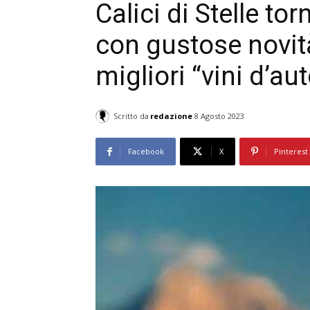
Calici di Stelle tor
con gustose novità
migliori “vini d’au
Scritto da
redazione
8 Agosto 2023
Facebook
X
Pinterest