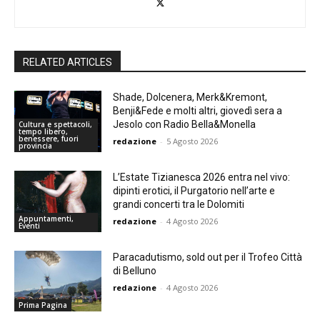
RELATED ARTICLES
Shade, Dolcenera, Merk&Kremont,
Benji&Fede e molti altri, giovedì sera a
Jesolo con Radio Bella&Monella
Cultura e spettacoli,
tempo libero,
benessere, fuori
redazione
-
5 Agosto 2026
provincia
L’Estate Tizianesca 2026 entra nel vivo:
dipinti erotici, il Purgatorio nell’arte e
grandi concerti tra le Dolomiti
Appuntamenti,
redazione
-
4 Agosto 2026
Eventi
Paracadutismo, sold out per il Trofeo Città
di Belluno
redazione
-
4 Agosto 2026
Prima Pagina