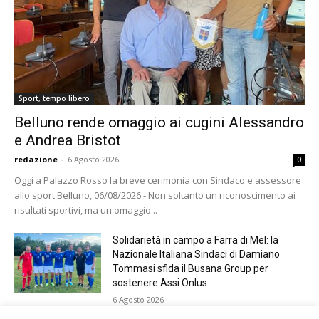
Sport, tempo libero
Belluno rende omaggio ai cugini Alessandro
e Andrea Bristot
redazione
-
6 Agosto 2026
0
Oggi a Palazzo Rosso la breve cerimonia con Sindaco e assessore
allo sport Belluno, 06/08/2026 - Non soltanto un riconoscimento ai
risultati sportivi, ma un omaggio...
Solidarietà in campo a Farra di Mel: la
Nazionale Italiana Sindaci di Damiano
Tommasi sfida il Busana Group per
sostenere Assi Onlus
6 Agosto 2026