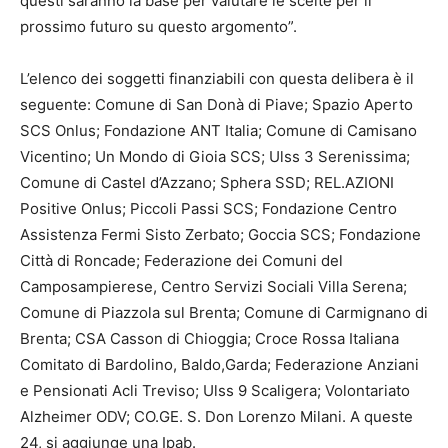
questi saranno la base per valutare le scelte per il
prossimo futuro su questo argomento”.
L’elenco dei soggetti finanziabili con questa delibera è il
seguente: Comune di San Donà di Piave; Spazio Aperto
SCS Onlus; Fondazione ANT Italia; Comune di Camisano
Vicentino; Un Mondo di Gioia SCS; Ulss 3 Serenissima;
Comune di Castel d’Azzano; Sphera SSD; REL.AZIONI
Positive Onlus; Piccoli Passi SCS; Fondazione Centro
Assistenza Fermi Sisto Zerbato; Goccia SCS; Fondazione
Città di Roncade; Federazione dei Comuni del
Camposampierese, Centro Servizi Sociali Villa Serena;
Comune di Piazzola sul Brenta; Comune di Carmignano di
Brenta; CSA Casson di Chioggia; Croce Rossa Italiana
Comitato di Bardolino, Baldo,Garda; Federazione Anziani
e Pensionati Acli Treviso; Ulss 9 Scaligera; Volontariato
Alzheimer ODV; CO.GE. S. Don Lorenzo Milani. A queste
24, si aggiunge una Ipab.