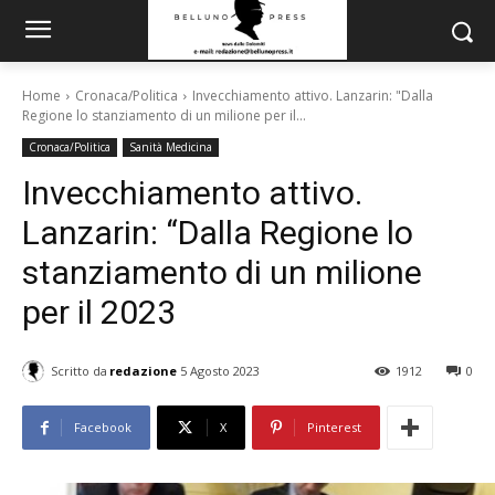
Home
Cronaca/Politica
Invecchiamento attivo. Lanzarin: "Dalla
Regione lo stanziamento di un milione per il...
Cronaca/Politica
Sanità Medicina
Invecchiamento attivo.
Lanzarin: “Dalla Regione lo
stanziamento di un milione
per il 2023
Scritto da
redazione
5 Agosto 2023
1912
0
Facebook
X
Pinterest