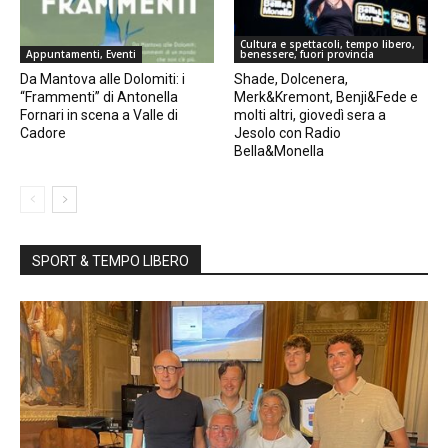
Cultura e spettacoli, tempo libero,
Appuntamenti, Eventi
benessere, fuori provincia
Da Mantova alle Dolomiti: i
Shade, Dolcenera,
“Frammenti” di Antonella
Merk&Kremont, Benji&Fede e
Fornari in scena a Valle di
molti altri, giovedì sera a
Cadore
Jesolo con Radio
Bella&Monella
SPORT & TEMPO LIBERO