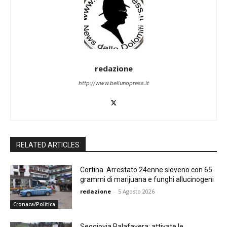
redazione
http://www.bellunopress.it
RELATED ARTICLES
Cortina. Arrestato 24enne sloveno con 65
grammi di marijuana e funghi allucinogeni
redazione
-
5 Agosto 2026
Cronaca/Politica
Seggiovia Palafavera: attivate le