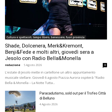
Cultura e spettacoli, tempo libero, benessere, fuori provincia
Shade, Dolcenera, Merk&Kremont,
Benji&Fede e molti altri, giovedì sera a
Jesolo con Radio Bella&Monella
redazione
-
5 Agosto 2026
0
L'estate di Jesolo mette in cartellone un altro appuntamento
musicale stellare. Giovedì 6 agosto Piazza Aurora ospiterà "Radio
Bella & Monella – La Notte Tutta...
Paracadutismo, sold out per il Trofeo Città
di Belluno
4 Agosto 2026