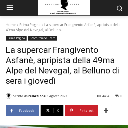
Home
Prima Pagina
La supercar Frangivento Asfanè, apripista della
49ma Alpe del Nevegal, al Belluno...
Prima Pagina
Sport, tempo libero
La supercar Frangivento
Asfanè, apripista della 49ma
Alpe del Nevegal, al Belluno di
sera i giovedì
Scritto da
redazione
3 Agosto 2023
4484
0
Facebook
X
Pinterest