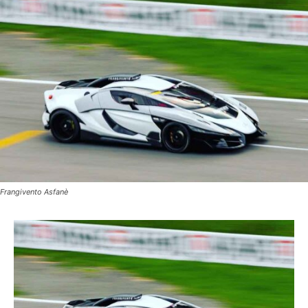
Frangivento Asfanè