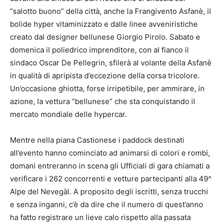
“salotto buono” della città, anche la Frangivento Asfanè, il
bolide hyper vitaminizzato e dalle linee avveniristiche
creato dal designer bellunese Giorgio Pirolo. Sabato e
domenica il poliedrico imprenditore, con al fianco il
sindaco Oscar De Pellegrin, sfilerà al volante della Asfanè
in qualità di apripista d’eccezione della corsa tricolore.
Un’occasione ghiotta, forse irripetibile, per ammirare, in
azione, la vettura “bellunese” che sta conquistando il
mercato mondiale delle hypercar.
Mentre nella piana Castionese i paddock destinati
all’evento hanno cominciato ad animarsi di colori e rombi,
domani entreranno in scena gli Ufficiali di gara chiamati a
verificare i 262 concorrenti e vetture partecipanti alla 49^
Alpe del Nevegàl. A proposito degli iscritti, senza trucchi
e senza inganni, c’è da dire che il numero di quest’anno
ha fatto registrare un lieve calo rispetto alla passata