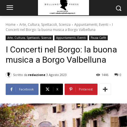
Home
Arte, Cultura, Spettacoli, Scienza
Appuntamenti, Eventi
I
Concerti nel Borgo: la buona musica a Borgo Valbelluna
Arte, Cultura, Spettacoli, Scienza
Appuntamenti, Eventi
Pausa Caffè
I Concerti nel Borgo: la buona
musica a Borgo Valbelluna
Scritto da
redazione
3 Agosto 2023
1446
0
Facebook
X
Pinterest