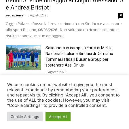
Belluno rende omaggio ai cugini Alessandro
e Andrea Bristot
redazione
-
6 Agosto 2026
0
Oggi a Palazzo Rosso la breve cerimonia con Sindaco e assessore
allo sport Belluno, 06/08/2026 - Non soltanto un riconoscimento ai
risultati sportivi, ma un omaggio...
Solidarietà in campo a Farra di Mel: la
Nazionale Italiana Sindaci di Damiano
Tommasi sfida il Busana Group per
sostenere Assi Onlus
6 Agosto 2026
Shade, Dolcenera, Merk&Kremont,
We use cookies on our website to give you the most
Benji&Fede e molti altri, giovedì sera a
relevant experience by remembering your preferences
and repeat visits. By clicking “Accept All”, you consent to
Jesolo con Radio Bella&Monella
the use of ALL the cookies. However, you may visit
5 Agosto 2026
"Cookie Settings" to provide a controlled consent.
Cookie Settings
Accept All
© Newspaper WordPress Theme by TagDiv