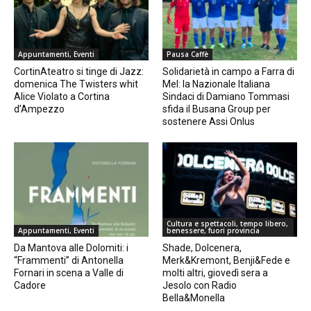
Appuntamenti, Eventi
Pausa Caffè
CortinAteatro si tinge di Jazz:
Solidarietà in campo a Farra di
domenica The Twisters whit
Mel: la Nazionale Italiana
Alice Violato a Cortina
Sindaci di Damiano Tommasi
d’Ampezzo
sfida il Busana Group per
sostenere Assi Onlus
Cultura e spettacoli, tempo libero,
Appuntamenti, Eventi
benessere, fuori provincia
Da Mantova alle Dolomiti: i
Shade, Dolcenera,
“Frammenti” di Antonella
Merk&Kremont, Benji&Fede e
Fornari in scena a Valle di
molti altri, giovedì sera a
Cadore
Jesolo con Radio
Bella&Monella