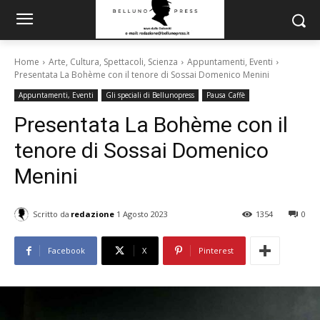
Home
Arte, Cultura, Spettacoli, Scienza
Appuntamenti, Eventi
Presentata La Bohème con il tenore di Sossai Domenico Menini
Appuntamenti, Eventi
Gli speciali di Bellunopress
Pausa Caffè
Presentata La Bohème con il
tenore di Sossai Domenico
Menini
Scritto da
redazione
1 Agosto 2023
1354
0
Facebook
X
Pinterest