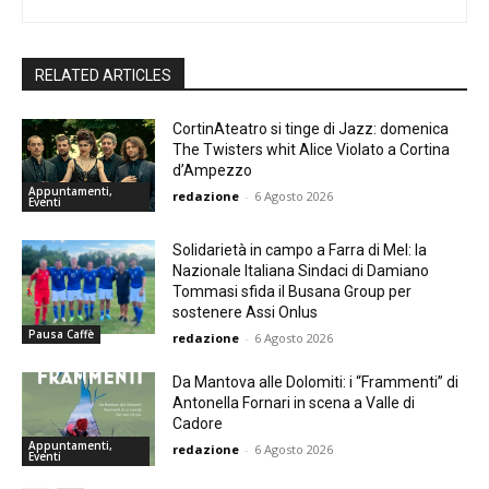
RELATED ARTICLES
CortinAteatro si tinge di Jazz: domenica
The Twisters whit Alice Violato a Cortina
d’Ampezzo
Appuntamenti,
redazione
-
6 Agosto 2026
Eventi
Solidarietà in campo a Farra di Mel: la
Nazionale Italiana Sindaci di Damiano
Tommasi sfida il Busana Group per
sostenere Assi Onlus
Pausa Caffè
redazione
-
6 Agosto 2026
Da Mantova alle Dolomiti: i “Frammenti” di
Antonella Fornari in scena a Valle di
Cadore
Appuntamenti,
redazione
-
6 Agosto 2026
Eventi