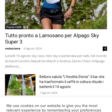
Pausa Caffè
Tutto pronto a Lamosano per Alpago Sky
Super 3
redazione
-
8 Agosto 2026
0
Lunedì 10 agosto sky race, mini sky e pedonata per tutti, nel ricordo
di David Cecchin, Maudi De March e Andrea Zanon Chies d'Alpago
(Belluno),...
Belluno saluta “L’Insolita Storia”: il bar che
ha trasformato il caffè in cultura chiude i
battenti il 14 agosto
7 Agosto 2026
Giro del Lago di Santa Croce 2026.
We use cookies on our website to give you the most
Appuntamento domenica 16 agosto
relevant experience by remembering your preferences