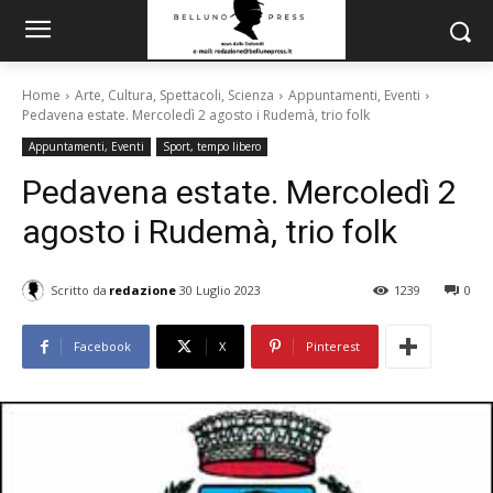
Home
Arte, Cultura, Spettacoli, Scienza
Appuntamenti, Eventi
Pedavena estate. Mercoledì 2 agosto i Rudemà, trio folk
Appuntamenti, Eventi
Sport, tempo libero
Pedavena estate. Mercoledì 2
agosto i Rudemà, trio folk
Scritto da
redazione
30 Luglio 2023
1239
0
Facebook
X
Pinterest