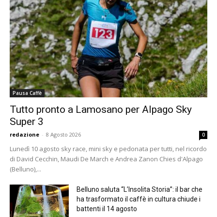
Pausa Caffè
Tutto pronto a Lamosano per Alpago Sky
Super 3
redazione
-
8 Agosto 2026
0
Lunedì 10 agosto sky race, mini sky e pedonata per tutti, nel ricordo
di David Cecchin, Maudi De March e Andrea Zanon Chies d'Alpago
(Belluno),...
Belluno saluta “L’Insolita Storia”: il bar che
ha trasformato il caffè in cultura chiude i
battenti il 14 agosto