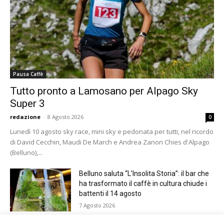
Pausa Caffè
Tutto pronto a Lamosano per Alpago Sky
Super 3
redazione
-
8 Agosto 2026
0
Lunedì 10 agosto sky race, mini sky e pedonata per tutti, nel ricordo
di David Cecchin, Maudi De March e Andrea Zanon Chies d'Alpago
(Belluno),...
Belluno saluta “L’Insolita Storia”: il bar che
ha trasformato il caffè in cultura chiude i
battenti il 14 agosto
7 Agosto 2026