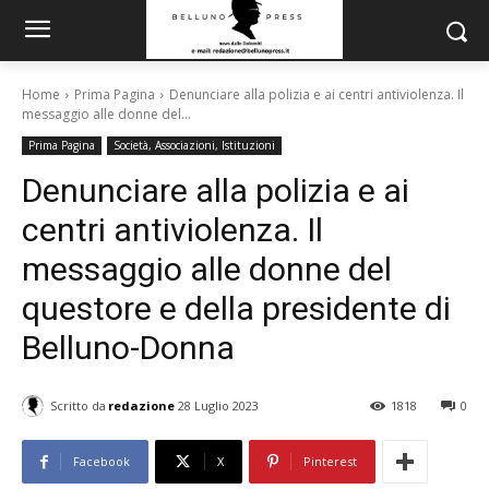
Home
Prima Pagina
Denunciare alla polizia e ai centri antiviolenza. Il
messaggio alle donne del...
Prima Pagina
Società, Associazioni, Istituzioni
Denunciare alla polizia e ai
centri antiviolenza. Il
messaggio alle donne del
questore e della presidente di
Belluno-Donna
Scritto da
redazione
28 Luglio 2023
1818
0
Facebook
X
Pinterest